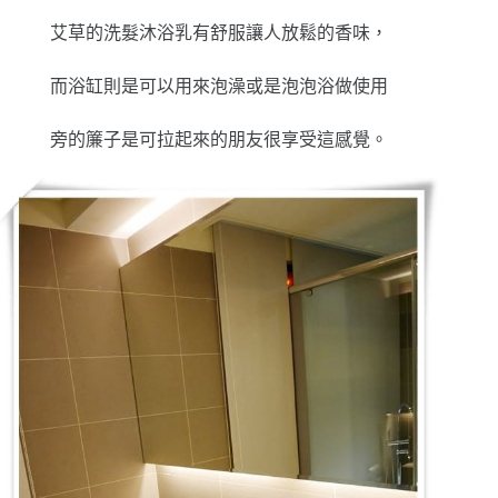
艾草的洗髮沐浴乳有舒服讓人放鬆的香味，
而浴缸則是可以用來泡澡或是泡泡浴做使用
旁的簾子是可拉起來的朋友很享受這感覺。