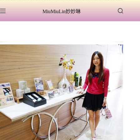
跳
MiuMiuLin妙妙琳
至
主
要
內
容