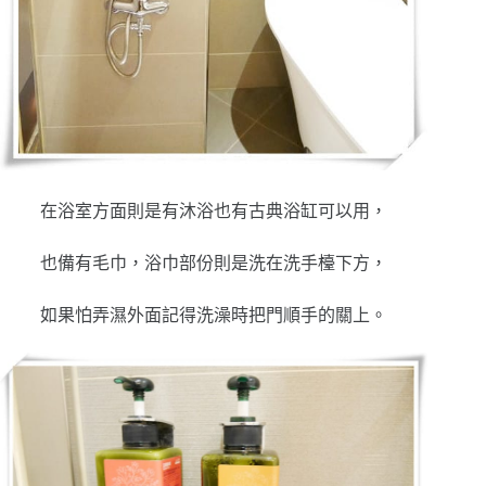
在浴室方面則是有沐浴也有古典浴缸可以用，
也備有毛巾，浴巾部份則是洗在洗手檯下方，
如果怕弄濕外面記得洗澡時把門順手的關上。