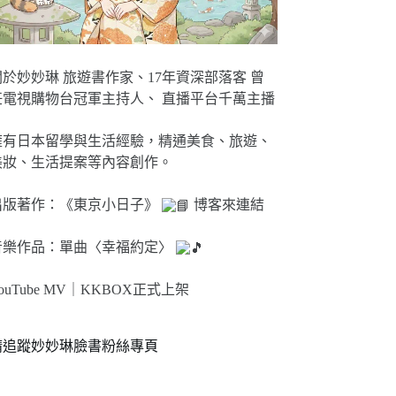
關於妙妙琳 旅遊書作家、17年資深部落客 曾
任電視購物台冠軍主持人、 直播平台千萬主播
擁有日本留學與生活經驗，精通美食、旅遊、
美妝、生活提案等內容創作。
出版著作：《東京小日子》
博客來連結
音樂作品：單曲〈幸福約定〉
ouTube MV｜
KKBOX正式上架
請追蹤妙妙琳臉書粉絲專頁