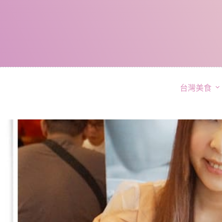
跳
至
主
要
內
容
台灣美食