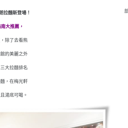
部
朗拉麵新登場！
指南大推薦，
道，除了去看熊
函館的美麗之外
！三大拉麵排名
拉麵，在梅光軒
髓且湯底可喝。