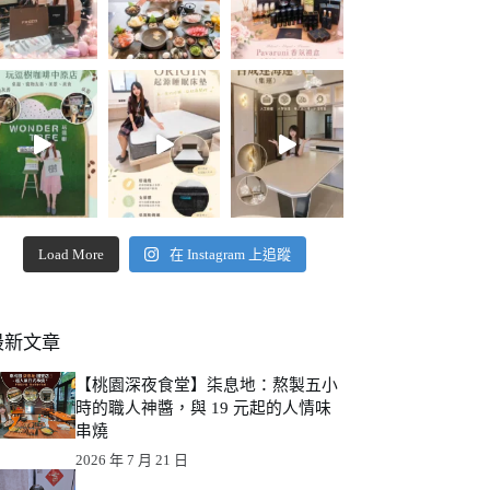
Load More
在 Instagram 上追蹤
最新文章
【桃園深夜食堂】柒息地：熬製五小
時的職人神醬，與 19 元起的人情味
串燒
2026 年 7 月 21 日