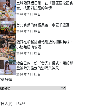
土城隱藏版日常：在「麵匡匡拉麵食
堂」找回對拉麵的熱情
2026 年 7 月 20 日
台北食桌的終極奧義：寧夏千歲宴
2026 年 7 月 19 日
隱藏在板新捷運站附近的極致美味：
小秘苑燒肉餐酒
2026 年 7 月 12 日
給自己的一份「發光」儀式：關於那
些被時光偷走的澎潤與神采
2026 年 7 月 11 日
文章分類
文
章
分
類
日人氣：15466