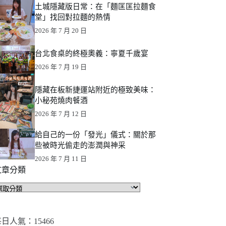
土城隱藏版日常：在「麵匡匡拉麵食
堂」找回對拉麵的熱情
2026 年 7 月 20 日
台北食桌的終極奧義：寧夏千歲宴
2026 年 7 月 19 日
隱藏在板新捷運站附近的極致美味：
小秘苑燒肉餐酒
2026 年 7 月 12 日
給自己的一份「發光」儀式：關於那
些被時光偷走的澎潤與神采
2026 年 7 月 11 日
文章分類
文
章
分
類
日人氣：15466