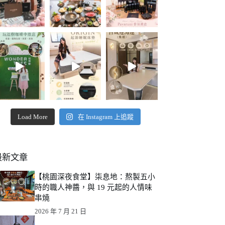
Load More
在 Instagram 上追蹤
最新文章
【桃園深夜食堂】柒息地：熬製五小
時的職人神醬，與 19 元起的人情味
串燒
2026 年 7 月 21 日