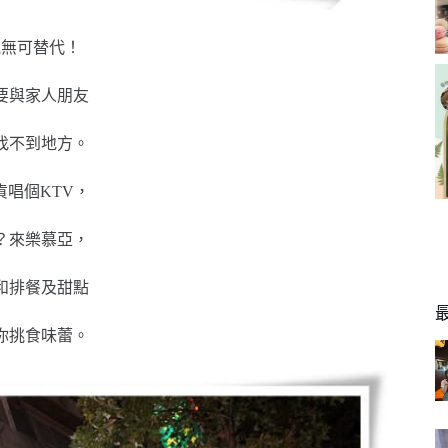
氣無可替代！
要與家人朋友
找不到地方。
唱個KTV，
？來樂慕亞，
和排餐及甜點
你挑食味蕾。