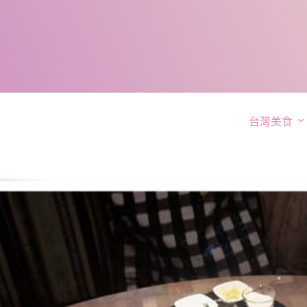
跳
至
主
要
內
容
台灣美食