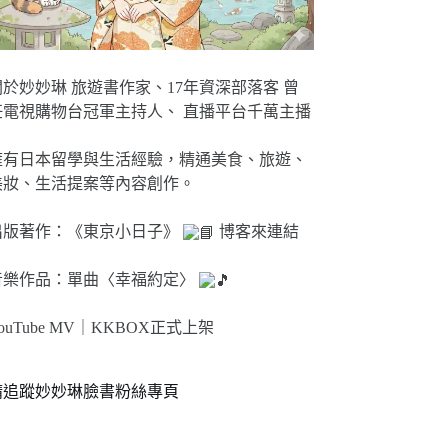
關於妙妙琳 旅遊書作家、17年資深部落客 曾
任電視購物台冠軍主持人、 直播平台千萬主播
擁有日本留學與生活經驗，精通美食、旅遊、
美妝、生活提案等內容創作。
出版著作：《東京小日子》
博客來連結
音樂作品：單曲〈幸福約定〉
ouTube MV｜
KKBOX正式上架
請追蹤妙妙琳臉書粉絲專頁