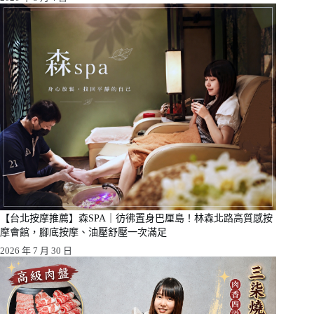
【台北按摩推薦】森SPA｜彷彿置身巴厘島！林森北路高質感按
摩會館，腳底按摩、油壓舒壓一次滿足
2026 年 7 月 30 日