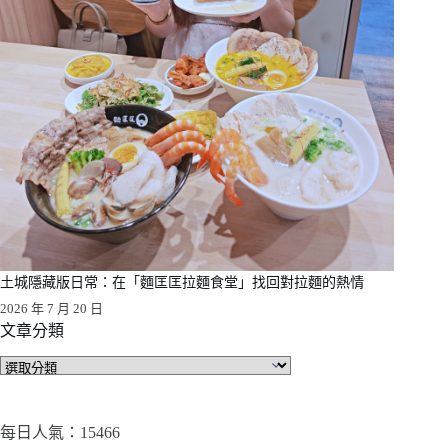
土城隱藏版日常：在「麵匡匡拉麵食堂」找回對拉麵的熱情
2026 年 7 月 20 日
文章分類
文
章
分
類
每日人氣：15466