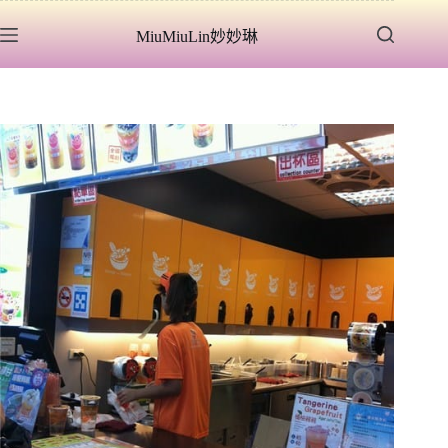
跳
MiuMiuLin妙妙琳
至
主
要
內
容