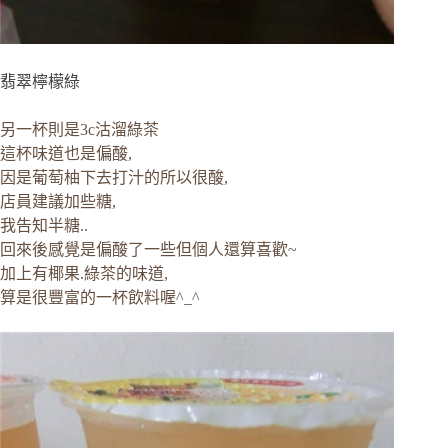
翡翠檸檬綠
另一杯則是3c沽溜綠茶
這杯味道也是偏酸,
因是葡萄柚下去打汁的所以很酸,
店員建議加些糖,
我告知半糖..
回來後感覺是偏酸了一些但個人還算喜歡~
加上有椰果.綠茶的味道,
算是很豐富的一杯飲料喔^_^