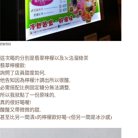
menu
這次喝的分別是翡翠檸檬以及3c沽溜綠茶
翡翠檸檬飲:
詢問了店員甜度如何,
他告知因為檸檬汁調出所以很酸,
必需搭配比例固定糖分無法調整,
所以我就點了一份原味的,
真的很好喝喔!
酸酸又帶微微的甜,
甚至比另一間清x的檸檬飲好喝~(但另一間是冰沙感)