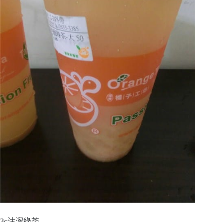
3c沽溜綠茶