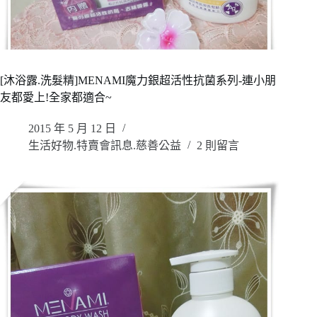
[沐浴露.洗髮精]MENAMI魔力銀超活性抗菌系列-連小朋
友都愛上!全家都適合~
2015 年 5 月 12 日
生活好物.特賣會訊息.慈善公益
2 則留言