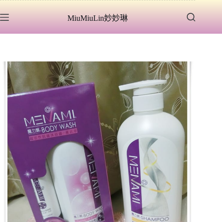
跳
MiuMiuLin妙妙琳
至
主
要
內
容