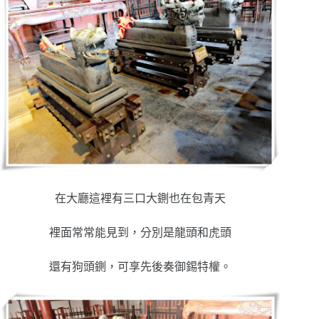
在大廳這裡有三口大鍘也在包青天
裡面常常能見到，分別是龍頭和虎頭
還有狗頭鍘，可享先後奏御錫特權。