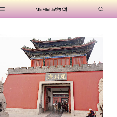
跳
MiuMiuLin妙妙琳
至
主
要
內
容