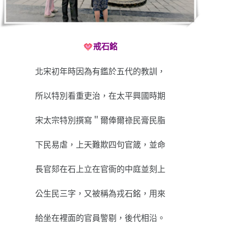
戒石銘
北宋初年時因為有鑑於五代的教訓，
所以特別看重吏治，在太平興國時期
宋太宗特別撰寫＂爾俸爾祿民膏民脂
下民易虐，上天難欺四句官箴，並命
長官郂在石上立在官衙的中庭並刻上
公生民三字，又被稱為戎石銘，用來
給坐在裡面的官員警剔，後代相沿。