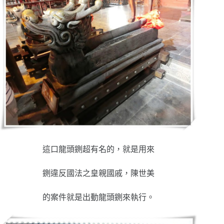
這口龍頭鍘超有名的，就是用來
鍘違反國法之皇親國戚，陳世美
的案件就是出動龍頭鍘來執行。