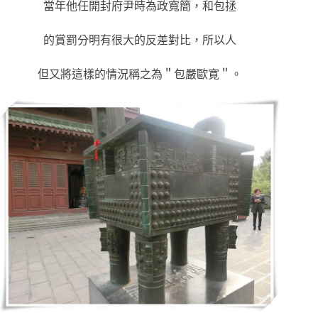
當年他任開封府尹時為政寬簡，和包拯
的賞罰分明有很大的反差對比，所以人
但又將這樣的情況稱之為＂包嚴歐寛＂。