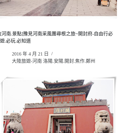
[河南.景點]豫見河南采風團尋根之旅~開封府-自由行必
遊.必玩.必知道
2016 年 4 月 21 日
大陸旅遊-河南 洛陽.安陽.開封.焦作.鄭州