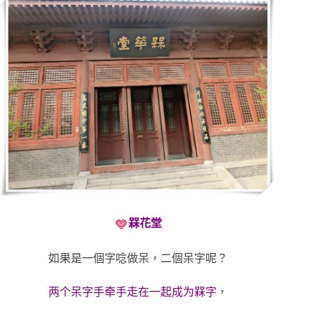
槑花堂
如果是一個字唸做呆，二個呆字呢？
两个呆字手牵手走在一起成为槑字
，