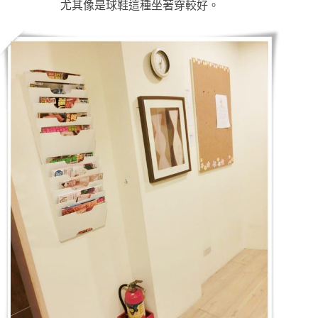
尤其像是球鞋這種坐著穿較好。