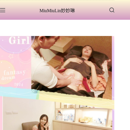
跳
MiuMiuLin妙妙琳
至
主
要
內
容