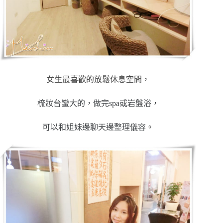
女生最喜歡的放鬆休息空間，
梳妝台蠻大的，做完spa或岩盤浴，
可以和姐妹邊聊天邊整理儀容
。