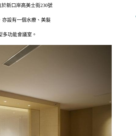
於新口岸高美士街230號
，
亦設有一個水療、美髮
型多功能會議室。