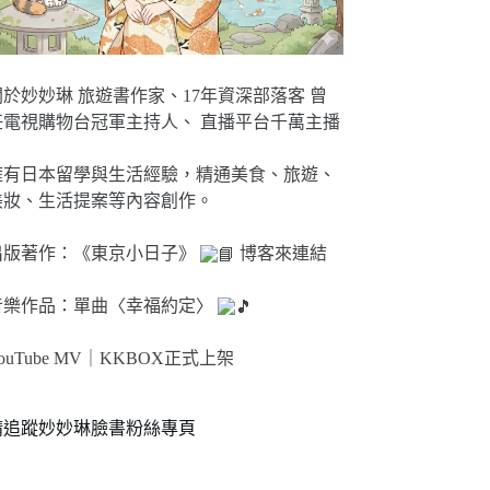
關於妙妙琳 旅遊書作家、17年資深部落客 曾
任電視購物台冠軍主持人、 直播平台千萬主播
擁有日本留學與生活經驗，精通美食、旅遊、
美妝、生活提案等內容創作。
出版著作：《東京小日子》
博客來連結
音樂作品：單曲〈幸福約定〉
ouTube MV｜
KKBOX正式上架
請追蹤妙妙琳臉書粉絲專頁