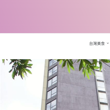
跳
至
主
要
內
容
台灣美食