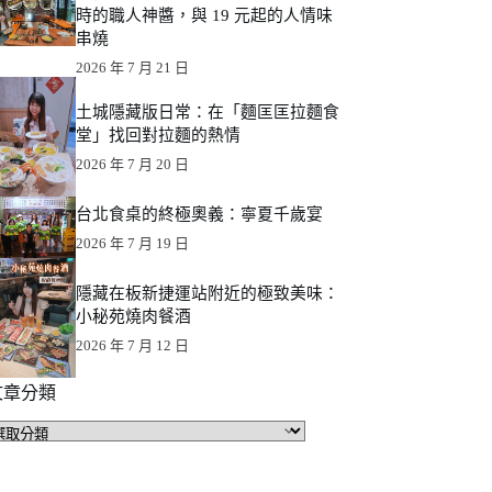
時的職人神醬，與 19 元起的人情味
串燒
2026 年 7 月 21 日
土城隱藏版日常：在「麵匡匡拉麵食
堂」找回對拉麵的熱情
2026 年 7 月 20 日
台北食桌的終極奧義：寧夏千歲宴
2026 年 7 月 19 日
隱藏在板新捷運站附近的極致美味：
小秘苑燒肉餐酒
2026 年 7 月 12 日
文章分類
文
章
分