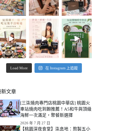
Load More
在 Instagram 上追蹤
最新文章
[三柒燒肉專門店桃園中華店] 桃園火
車站燒肉吃到飽推薦！A5和牛與頂級
海鮮一次滿足，聚餐新選擇
2026 年 7 月 27 日
【桃園深夜食堂】柒息地：熬製五小