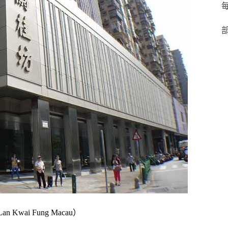
每
部
 Kwai Fung Macau）