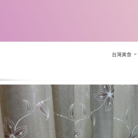
跳
至
主
要
內
容
台灣美食