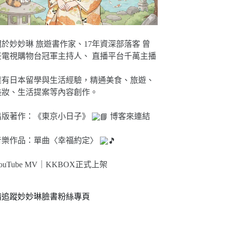
關於妙妙琳 旅遊書作家、17年資深部落客 曾
任電視購物台冠軍主持人、 直播平台千萬主播
擁有日本留學與生活經驗，精通美食、旅遊、
美妝、生活提案等內容創作。
出版著作：《東京小日子》
博客來連結
音樂作品：單曲〈幸福約定〉
ouTube MV｜
KKBOX正式上架
請追蹤妙妙琳臉書粉絲專頁