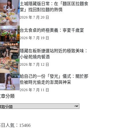
土城隱藏版日常：在「麵匡匡拉麵食
堂」找回對拉麵的熱情
2026 年 7 月 20 日
台北食桌的終極奧義：寧夏千歲宴
2026 年 7 月 19 日
隱藏在板新捷運站附近的極致美味：
小秘苑燒肉餐酒
2026 年 7 月 12 日
給自己的一份「發光」儀式：關於那
些被時光偷走的澎潤與神采
2026 年 7 月 11 日
文章分類
文
章
分
類
日人氣：15466