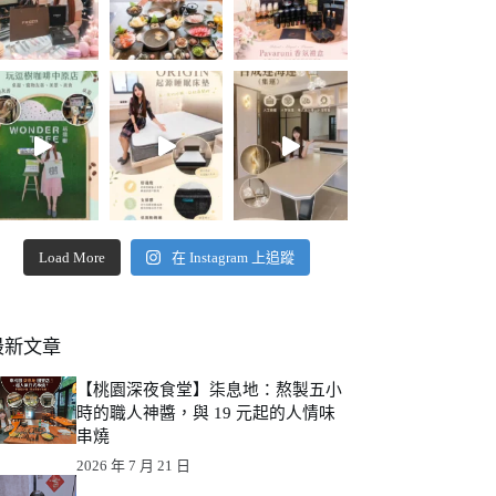
Load More
在 Instagram 上追蹤
最新文章
【桃園深夜食堂】柒息地：熬製五小
時的職人神醬，與 19 元起的人情味
串燒
2026 年 7 月 21 日