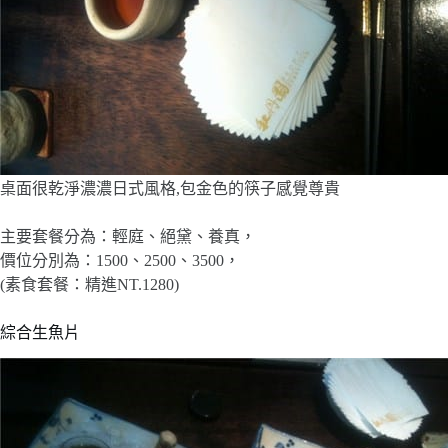
桌面很乾淨濃濃日式風格,包金色的筷子感覺尊貴
主要套餐分為：輕庭、絕黛、養真，
價位分別為：1500、2500、3500，
(素食套餐：精進NT.1280)
綜合生魚片