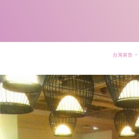
跳
至
主
要
內
容
台灣美食