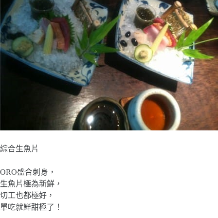
綜合生魚片
ORO盛合刺身，
生魚片極為新鮮，
切工也都極好，
單吃就鮮甜極了！