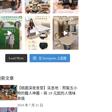
Load More
在 Instagram 上追蹤
最新文章
【桃園深夜食堂】柒息地：熬製五小
時的職人神醬，與 19 元起的人情味
串燒
2026 年 7 月 21 日