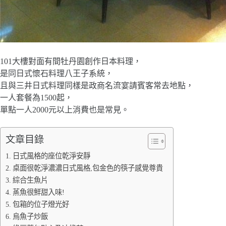
101大樓對面有間牡丹園創作日本料理，
是同日式懷石料理八王子系統，
且與三井日式料理同樣是政商名流宴請賓客常去地點，
一人套餐為1500起，
單點一人2000元以上消費也是常見。
文章目錄
日式風格的座位乾淨安靜
桌面很乾淨濃濃日式風格,包金色的筷子感覺尊貴
綜合生魚片
蒸魚很鮮甜入味!
包箱的位子燈光好
烏魚子炒飯