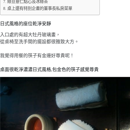
綠豆薏仁點心及冰綠茶
桌上還有特別企畫的董事長私房菜單
日式風格的座位乾淨安靜
入口處的有超大牡丹玻璃畫，
從桌椅至洗手間的擺設都很雅致大方。
我覺得用餐的筷子有金邊好尊貴呢！
桌面很乾淨濃濃日式風格,包金色的筷子感覺尊貴