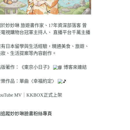
關於妙妙琳 旅遊書作家、17年資深部落客 曾
任電視購物台冠軍主持人、 直播平台千萬主播
擁有日本留學與生活經驗，精通美食、旅遊、
美妝、生活提案等內容創作。
出版著作：《東京小日子》
博客來連結
音樂作品：單曲〈幸福約定〉
ouTube MV｜
KKBOX正式上架
請追蹤妙妙琳臉書粉絲專頁