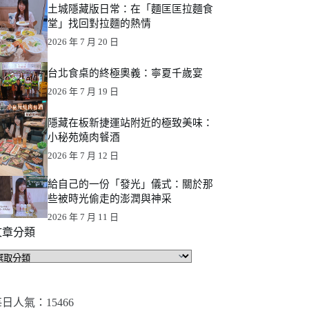
土城隱藏版日常：在「麵匡匡拉麵食
堂」找回對拉麵的熱情
2026 年 7 月 20 日
台北食桌的終極奧義：寧夏千歲宴
2026 年 7 月 19 日
隱藏在板新捷運站附近的極致美味：
小秘苑燒肉餐酒
2026 年 7 月 12 日
給自己的一份「發光」儀式：關於那
些被時光偷走的澎潤與神采
2026 年 7 月 11 日
文章分類
文
章
分
類
日人氣：15466