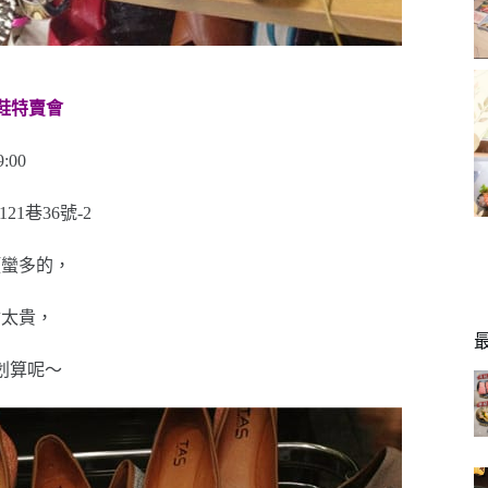
on美鞋特賣會
:00
1巷36號-2
項蠻多的，
會太貴，
划算呢～