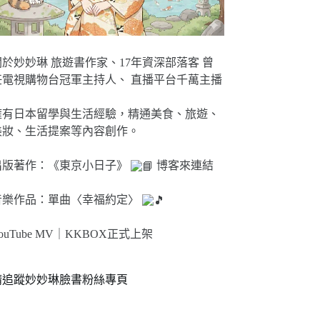
關於妙妙琳 旅遊書作家、17年資深部落客 曾
任電視購物台冠軍主持人、 直播平台千萬主播
擁有日本留學與生活經驗，精通美食、旅遊、
美妝、生活提案等內容創作。
出版著作：《東京小日子》
博客來連結
音樂作品：單曲〈幸福約定〉
ouTube MV｜
KKBOX正式上架
請追蹤妙妙琳臉書粉絲專頁