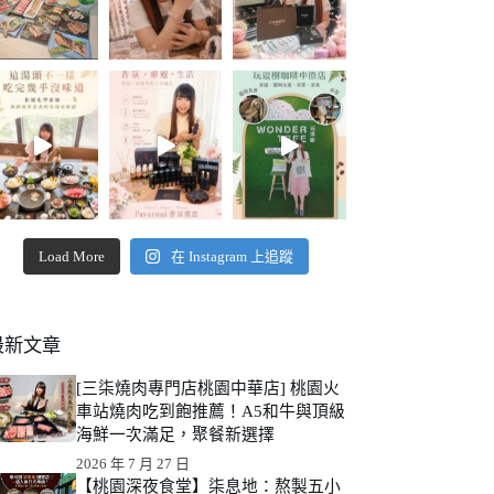
Load More
在 Instagram 上追蹤
最新文章
[三柒燒肉專門店桃園中華店] 桃園火
車站燒肉吃到飽推薦！A5和牛與頂級
海鮮一次滿足，聚餐新選擇
2026 年 7 月 27 日
【桃園深夜食堂】柒息地：熬製五小