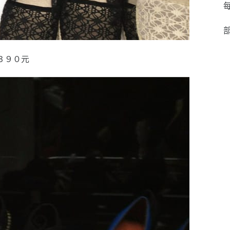
每
部
３９０元