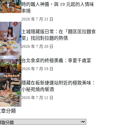
時的職人神醬，與 19 元起的人情味
串燒
2026 年 7 月 21 日
土城隱藏版日常：在「麵匡匡拉麵食
堂」找回對拉麵的熱情
2026 年 7 月 20 日
台北食桌的終極奧義：寧夏千歲宴
2026 年 7 月 19 日
隱藏在板新捷運站附近的極致美味：
小秘苑燒肉餐酒
2026 年 7 月 12 日
文章分類
文
章
分