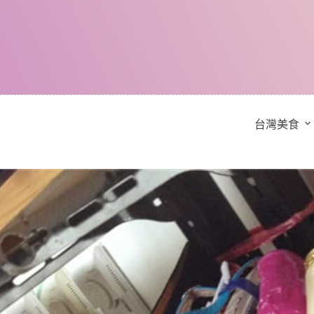
跳
至
主
要
內
容
台灣美食