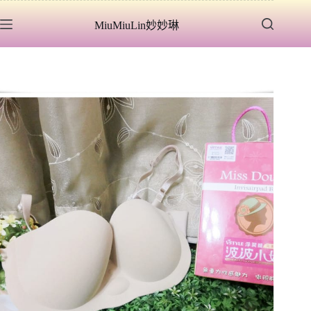
跳
MiuMiuLin妙妙琳
至
主
要
內
容