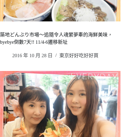
築地どんぶり市場～追隨令人魂縈夢牽的海鮮美味，
byebye倒數7天!! 11/4-6遷移新址
2016 年 10 月 28 日
東京好好吃好好買