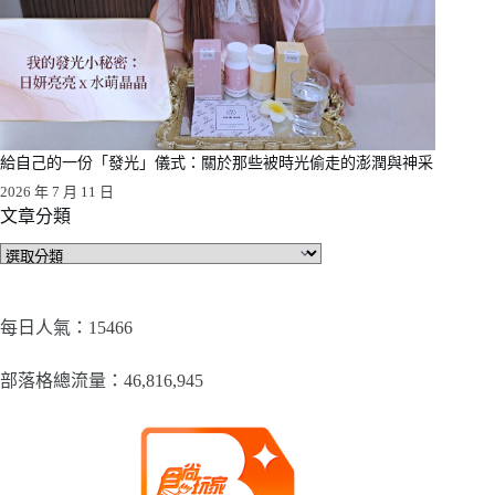
給自己的一份「發光」儀式：關於那些被時光偷走的澎潤與神采
2026 年 7 月 11 日
文章分類
文
章
分
類
每日人氣：15466
部落格總流量：​46,816,945