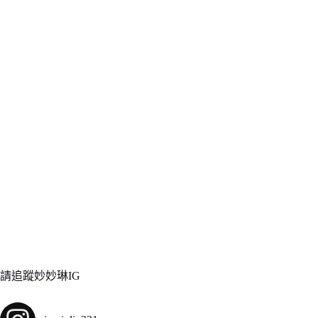
請追蹤妙妙琳IG