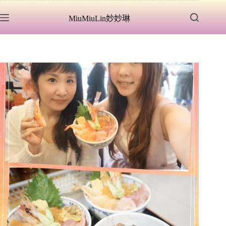
跳
MiuMiuLin妙妙琳
至
主
要
內
容