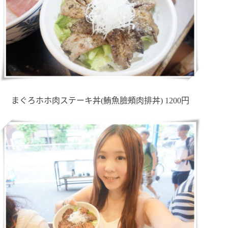
まぐろホホ肉ステーキ丼(鮪魚臉頰肉排丼) 1200円