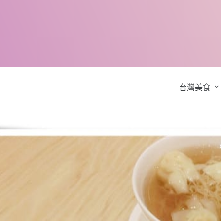
跳
至
主
要
內
容
台灣美食