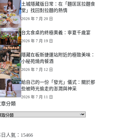
土城隱藏版日常：在「麵匡匡拉麵食
堂」找回對拉麵的熱情
2026 年 7 月 20 日
台北食桌的終極奧義：寧夏千歲宴
2026 年 7 月 19 日
隱藏在板新捷運站附近的極致美味：
小秘苑燒肉餐酒
2026 年 7 月 12 日
給自己的一份「發光」儀式：關於那
些被時光偷走的澎潤與神采
2026 年 7 月 11 日
文章分類
文
章
分
類
日人氣：15466