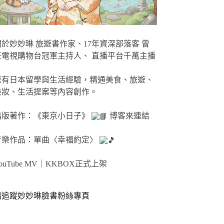
關於妙妙琳 旅遊書作家、17年資深部落客 曾
任電視購物台冠軍主持人、 直播平台千萬主播
擁有日本留學與生活經驗，精通美食、旅遊、
美妝、生活提案等內容創作。
出版著作：《東京小日子》
博客來連結
音樂作品：單曲〈幸福約定〉
ouTube MV｜
KKBOX正式上架
請追蹤妙妙琳臉書粉絲專頁