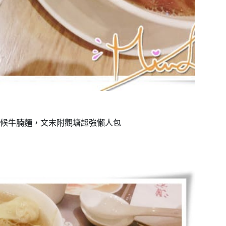
候牛腩麵，文末附觀塘超強懶人包