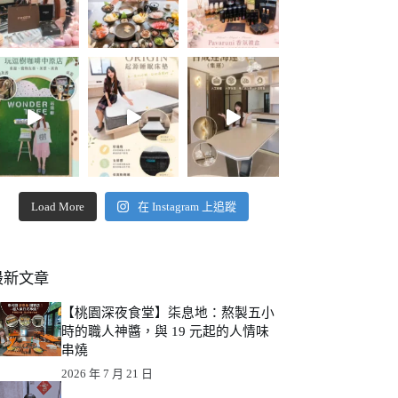
Load More
在 Instagram 上追蹤
最新文章
【桃園深夜食堂】柒息地：熬製五小
時的職人神醬，與 19 元起的人情味
串燒
2026 年 7 月 21 日