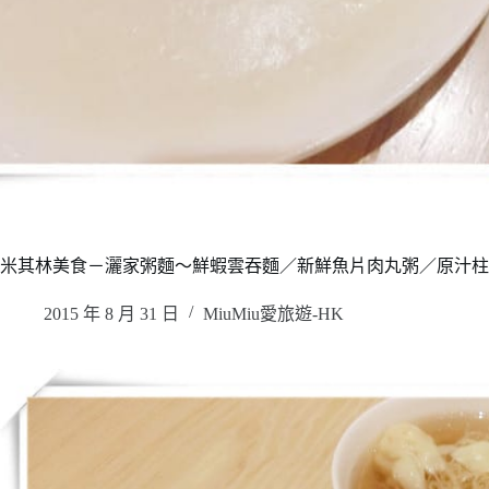
米其林美食－灑家粥麵～鮮蝦雲吞麵／新鮮魚片肉丸粥／原汁柱
2015 年 8 月 31 日
MiuMiu愛旅遊-HK