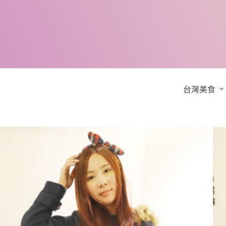
跳
至
主
要
內
容
台灣美食