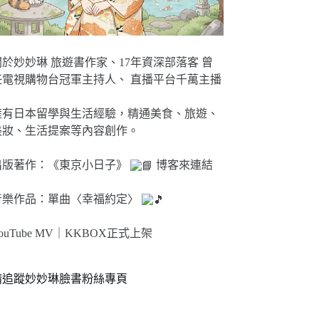
關於妙妙琳 旅遊書作家、17年資深部落客 曾
任電視購物台冠軍主持人、 直播平台千萬主播
擁有日本留學與生活經驗，精通美食、旅遊、
美妝、生活提案等內容創作。
出版著作：《東京小日子》
博客來連結
音樂作品：單曲〈幸福約定〉
ouTube MV｜
KKBOX正式上架
請追蹤妙妙琳臉書粉絲專頁