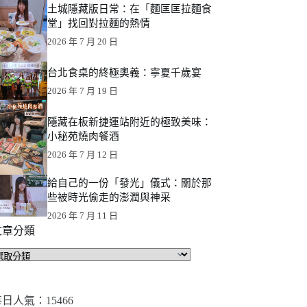
土城隱藏版日常：在「麵匡匡拉麵食
堂」找回對拉麵的熱情
2026 年 7 月 20 日
台北食桌的終極奧義：寧夏千歲宴
2026 年 7 月 19 日
隱藏在板新捷運站附近的極致美味：
小秘苑燒肉餐酒
2026 年 7 月 12 日
給自己的一份「發光」儀式：關於那
些被時光偷走的澎潤與神采
2026 年 7 月 11 日
文章分類
文
章
分
類
日人氣：15466