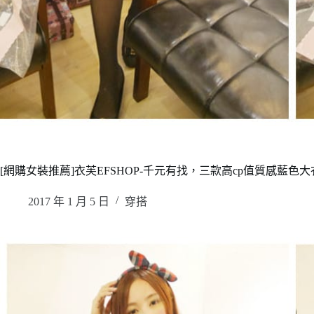
[網購女裝推薦]衣芙EFSHOP-千元有找，三款高cp值質感藍色
2017 年 1 月 5 日
穿搭