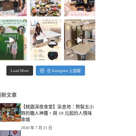
Load More
在 Instagram 上追蹤
最新文章
【桃園深夜食堂】柒息地：熬製五小
時的職人神醬，與 19 元起的人情味
串燒
2026 年 7 月 21 日