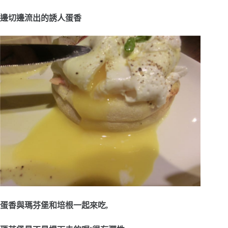
邊切邊流出的誘人蛋香
蛋香與瑪芬堡和培根一起來吃,