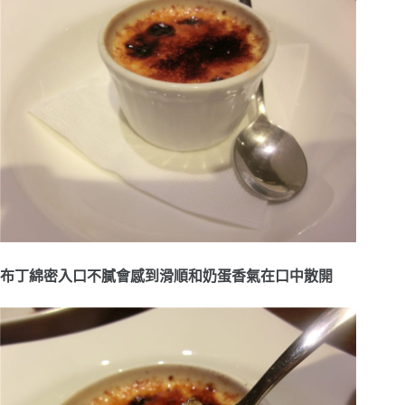
布丁綿密入口不膩會感到滑順和奶蛋香氣在口中散開