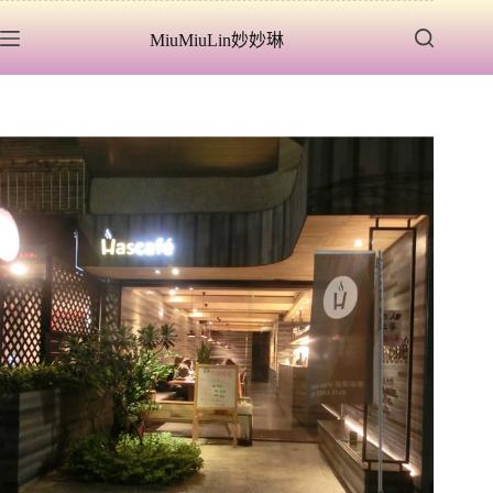
跳
MiuMiuLin妙妙琳
至
主
要
內
容