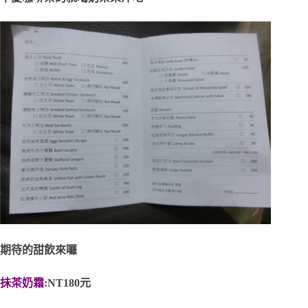
期待的甜飲來囉
抺茶奶霜
:NT180元