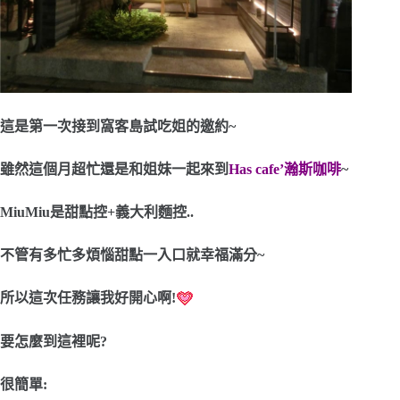
這是第一次接到窩客島試吃姐的邀約~
雖然這個月超忙還是和姐妹一起來到
Has cafe’瀚斯咖啡
~
MiuMiu是甜點控+義大利麵控..
不管有多忙多煩惱甜點一入口就幸福滿分~
所以這次任務讓我好開心啊!
要怎麼到這裡呢?
很簡單: