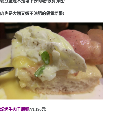
瑪芬堡是不是塌下去的喔!很有彈性~
肉也是大塊又嫩不油肥的優質培根!
焗烤牛肉千層麵
NT190元