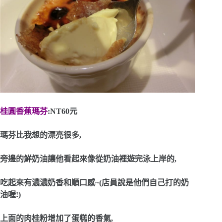
桂圓香蕉瑪芬
:NT60元
瑪芬比我想的漂亮很多,
旁邊的鮮奶油讓他看起來像從奶油裡遊完泳上岸的,
吃起來有濃濃奶香和順口感~(店員說是他們自己打的奶
油喔!)
上面的肉桂粉增加了蛋糕的香氣,