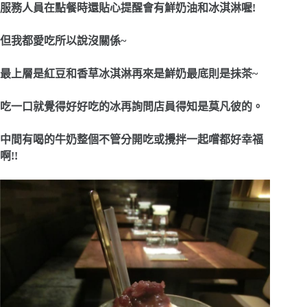
服務人員在點餐時還貼心提醒會有鮮奶油和冰淇淋喔!
但我都愛吃所以說沒關係~
最上層是紅豆和香草冰淇淋再來是鮮奶最底則是抺茶~
吃一口就覺得好好吃的冰再詢問店員得知是莫凡彼的。
中間有喝的牛奶整個不管分開吃或攪拌一起嚐都好幸福
啊!!