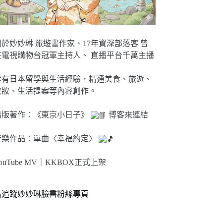
關於妙妙琳 旅遊書作家、17年資深部落客 曾
任電視購物台冠軍主持人、 直播平台千萬主播
擁有日本留學與生活經驗，精通美食、旅遊、
美妝、生活提案等內容創作。
出版著作：《東京小日子》
博客來連結
音樂作品：單曲〈幸福約定〉
ouTube MV｜
KKBOX正式上架
請追蹤妙妙琳臉書粉絲專頁