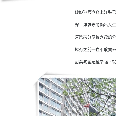
妙妙琳喜歡穿上洋裝
穿上洋裝最能顯出女
這篇來分享最喜歡的
還有之前一直不敢買
甜美氛圍是種幸福，