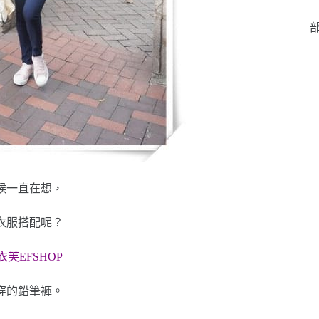
部
候一直在想，
衣服搭配呢？
衣芙EFSHOP
穿的鉛筆褲。