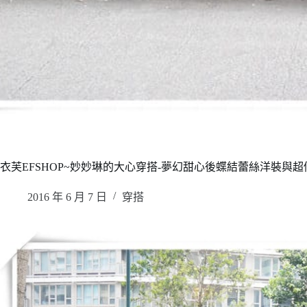
衣芙EFSHOP~妙妙琳的大心穿搭-夢幻甜心後蝶結蕾絲洋裝與
2016 年 6 月 7 日
穿搭