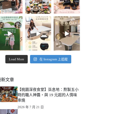
Load More
在 Instagram 上追蹤
最新文章
【桃園深夜食堂】柒息地：熬製五小
時的職人神醬，與 19 元起的人情味
串燒
2026 年 7 月 21 日