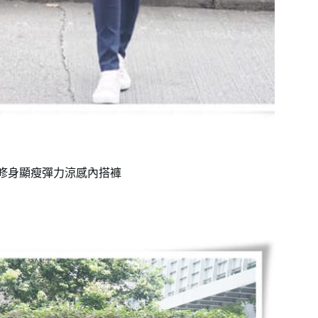
超修身顯瘦彈力涼感內搭褲