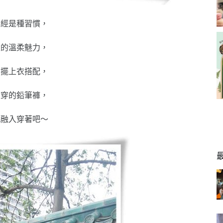
已經是種習慣，
生的溫柔魅力，
傘擺上衣搭配，
來穿的鉛筆褲，
就融入穿著吧～