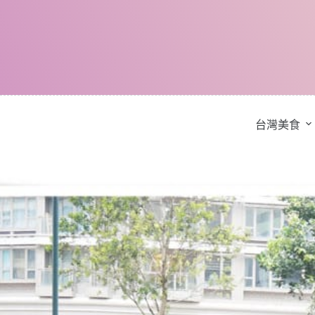
跳
至
主
要
內
容
台灣美食