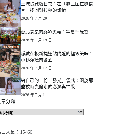
土城隱藏版日常：在「麵匡匡拉麵食
堂」找回對拉麵的熱情
2026 年 7 月 20 日
台北食桌的終極奧義：寧夏千歲宴
2026 年 7 月 19 日
隱藏在板新捷運站附近的極致美味：
小秘苑燒肉餐酒
2026 年 7 月 12 日
給自己的一份「發光」儀式：關於那
些被時光偷走的澎潤與神采
2026 年 7 月 11 日
文章分類
文
章
分
類
日人氣：15466