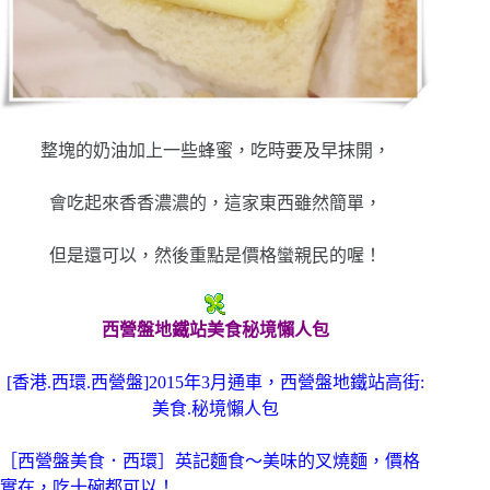
整塊的奶油加上一些蜂蜜，吃時要及早抹開，
會吃起來香香濃濃的，這家東西雖然簡單，
但是還可以，然後重點是價格蠻親民的喔！
西營盤地鐵站美食秘境懶人包
[香港.西環.西營盤]2015年3月通車，西營盤地鐵站高街:
美食.秘境懶人包
［西營盤美食．西環］英記麵食～美味的叉燒麵，價格
實在，吃十碗都可以！