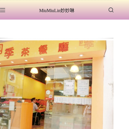
跳
MiuMiuLin妙妙琳
至
主
要
內
容