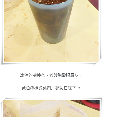
冰涼的凍檸茶，妙妙琳愛喝原味，
黃色檸檬約莫四片都沈在底下 。