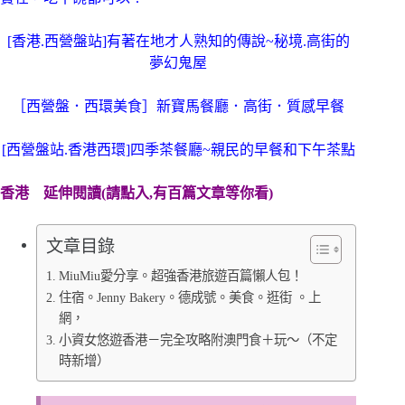
[香港.西營盤站]有著在地才人熟知的傳說~秘境.高街的
夢幻鬼屋
［西營盤．西環美食］新寶馬餐廳．高街．質感早餐
[西營盤站.香港西環]四季茶餐廳~親民的早餐和下午茶點
香港
延伸閱讀(請點入,有百篇文章等你看)
文章目錄
MiuMiu愛分享。超強香港旅遊百篇懶人包！
住宿。Jenny Bakery。德成號。美食。逛街 。上
網，
小資女悠遊香港－完全攻略附澳門食＋玩～（不定
時新增）