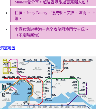
MiuMiu愛分享。超強香港旅遊百篇懶人包！
住宿。Jenny Bakery。德成號。美食。逛街 。上
網，
小資女悠遊香港－完全攻略附澳門食＋玩～
（不定時新增）
港鐵地圖