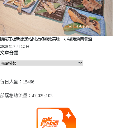
隱藏在板新捷運站附近的極致美味：小秘苑燒肉餐酒
2026 年 7 月 12 日
文章分類
文
章
分
類
每日人氣：15466
部落格總流量：​47,029,105