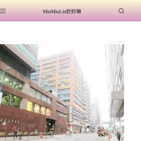
跳
MiuMiuLin妙妙琳
至
主
要
內
容