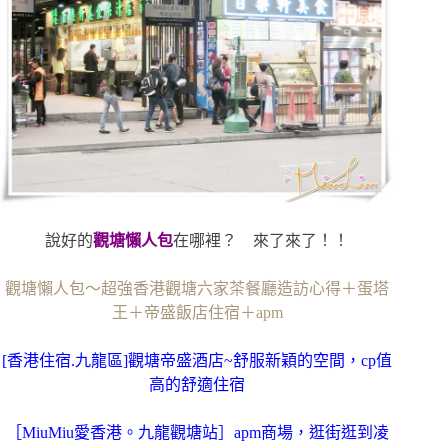
說好的
觀塘懶人包
在哪裡？ 來了來了！！
觀塘懶人包～超強香港觀塘六家茶餐廳造訪心得＋蛋塔
王＋帝盛飯店住宿＋apm
[香港住宿.九龍區]觀塘帝盛酒店~舒服新穎的空間，cp值
高的舒適住宿
［MiuMiu愛香港。九龍觀塘站］apm商場，逛街逛到凌