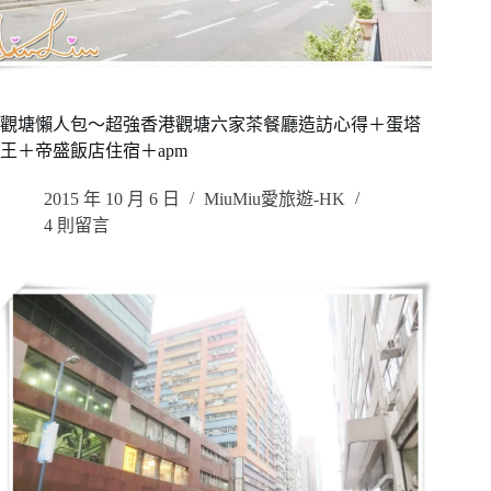
觀塘懶人包～超強香港觀塘六家茶餐廳造訪心得＋蛋塔
王＋帝盛飯店住宿＋apm
2015 年 10 月 6 日
MiuMiu愛旅遊-HK
4 則留言