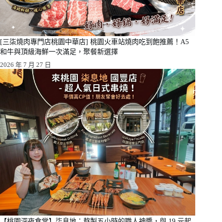
[三柒燒肉專門店桃園中華店] 桃園火車站燒肉吃到飽推薦！A5
和牛與頂級海鮮一次滿足，聚餐新選擇
2026 年 7 月 27 日
【桃園深夜食堂】柒息地：熬製五小時的職人神醬，與 19 元起