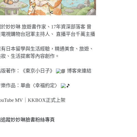
關於妙妙琳 旅遊書作家、17年資深部落客 曾
任電視購物台冠軍主持人、 直播平台千萬主播
擁有日本留學與生活經驗，精通美食、旅遊、
美妝、生活提案等內容創作。
出版著作：《東京小日子》
博客來連結
音樂作品：單曲〈幸福約定〉
ouTube MV｜
KKBOX正式上架
請追蹤妙妙琳臉書粉絲專頁