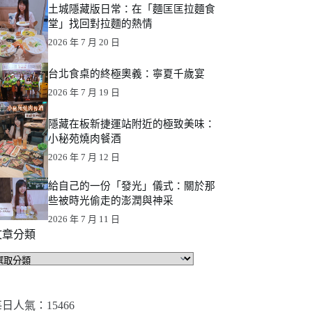
土城隱藏版日常：在「麵匡匡拉麵食
堂」找回對拉麵的熱情
2026 年 7 月 20 日
台北食桌的終極奧義：寧夏千歲宴
2026 年 7 月 19 日
隱藏在板新捷運站附近的極致美味：
小秘苑燒肉餐酒
2026 年 7 月 12 日
給自己的一份「發光」儀式：關於那
些被時光偷走的澎潤與神采
2026 年 7 月 11 日
文章分類
文
章
分
類
日人氣：15466