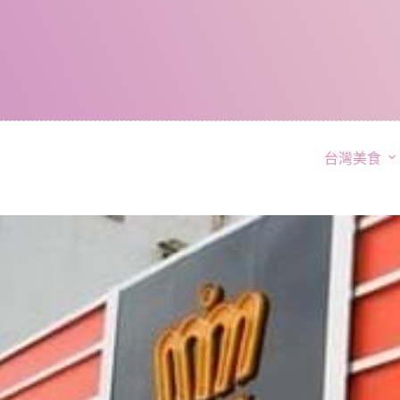
跳
至
主
要
內
容
台灣美食