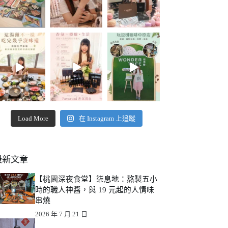
Load More
在 Instagram 上追蹤
最新文章
【桃園深夜食堂】柒息地：熬製五小
時的職人神醬，與 19 元起的人情味
串燒
2026 年 7 月 21 日