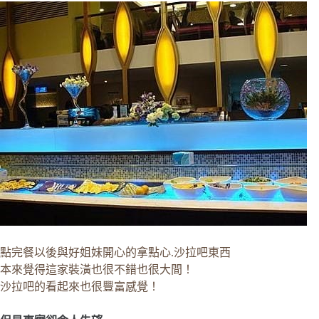
點完餐以後與好姐妹開心的拿點心.沙拉吧東西
本來覺得這家裝潢也很不錯也很大間！
沙拉吧的看起來也很豐富感覺！