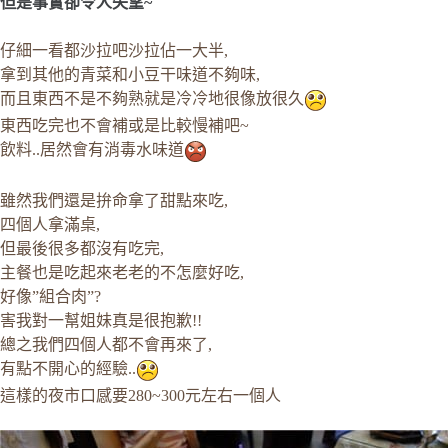
但是事實卻令人失望~
仔細一看都沙拉吧沙拉佔一大半,
拿到其他的青菜和小豆干味道不夠味,
而且東西不是不夠熟就是冷冷地很像放很久
東西吃完也不會補或是比較慢補吧~
飲料..居然會有消毒水味道
雖然我們還是拚命拿了甜點來吃,
四個人拿滿桌,
但最後很多都沒有吃完,
主餐也是吃起來老老的不怎麼好吃,
好像”組合肉”?
害我對一幫姐妹真是很抱歉!!
總之我們四個人都不會再來了,
有點不開心的經驗..
這樣的夜市口感要280~300元左右一個人