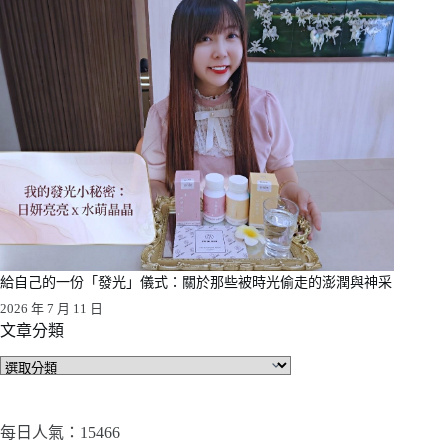
給自己的一份「發光」儀式：關於那些被時光偷走的澎潤與神采
2026 年 7 月 11 日
文章分類
文
章
分
類
每日人氣：15466