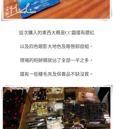
這次購入的東西大概是CC霜還有腮紅
以及四色眼影大地色及眼唇卸妝組，
現場的粉餅類就佔了全部一半之多，
還有一些睫毛夾及保養品不缺沒買。