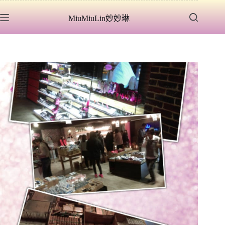
跳
MiuMiuLin妙妙琳
至
主
要
內
容