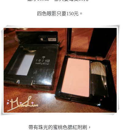
四色眼影只要150元。
帶有珠光的蜜桃色腮紅附刷，