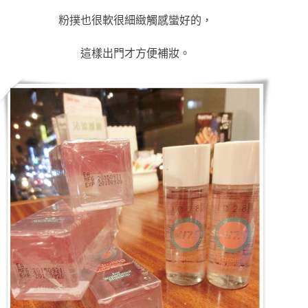
粉撲也很軟很細緻觸感蠻好的，
這樣出門才方便補妝。