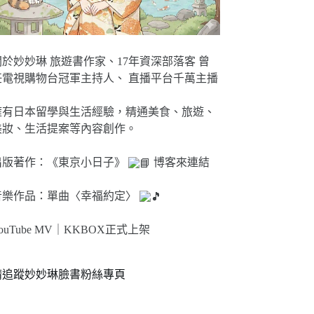
關於妙妙琳 旅遊書作家、17年資深部落客 曾
任電視購物台冠軍主持人、 直播平台千萬主播
擁有日本留學與生活經驗，精通美食、旅遊、
美妝、生活提案等內容創作。
出版著作：《東京小日子》
博客來連結
音樂作品：單曲〈幸福約定〉
ouTube MV｜
KKBOX正式上架
請追蹤妙妙琳臉書粉絲專頁