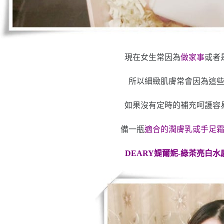
現在女生常因為
做家事
或者
所以細緻肌膚常會因為這
如果沒有定時的補充呵護容
備一瓶
適合的潤膚乳或手足
DEARY媞爾妮-綠茶亮白