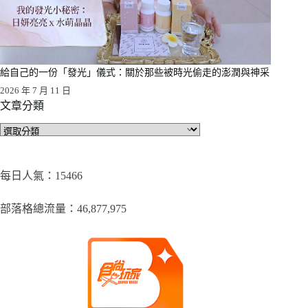
給自己的一份「發光」儀式：關於那些被時光偷走的澎潤與神采
2026 年 7 月 11 日
文章分類
文
章
分
類
每日人氣：15466
部落格總流量：​46,877,975