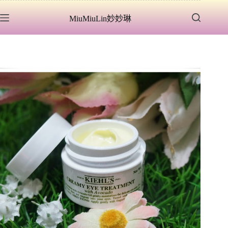
跳
MiuMiuLin妙妙琳
至
主
要
內
容