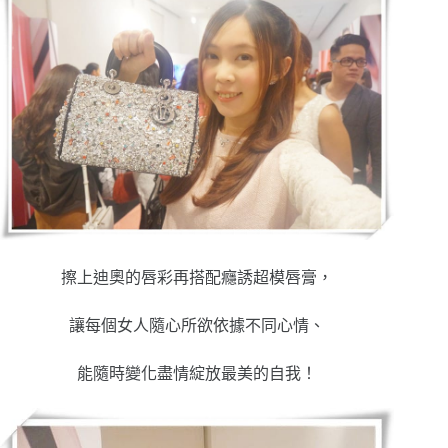
擦上迪奧的唇彩再搭配癮誘超模唇膏，
讓每個女人隨心所欲依據不同心情、
能隨時變化盡情綻放最美的自我！