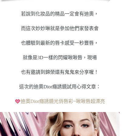
若說到化妝品的精品一定會有迪奧，
而這次妙妙琳就是參加他們家發表會
也體驗到最新的唇卡感受一秒豐唇，
就像是3D一樣的閃耀啾啾唇，現場
也有邀請到錦榮還有鬼鬼來分享喔！
這次的
迪奧Dior癮誘鏡試用心得
文章：
迪奧Dior癮誘鏡光俏唇彩~啾啾唇超漂亮