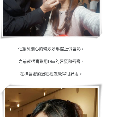
化妝師細心的幫妙妙琳擦上俏唇彩，
之前就很喜歡用Dior的唇蜜和唇膏，
在擦唇蜜的過程裡就覺得很舒服。