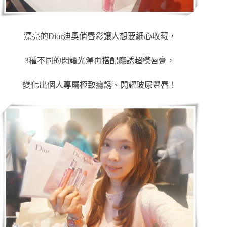
漂亮的Dior迪奧俏唇彩讓人想要細心收藏，
3種不同的閃耀光澤再搭配癮誘超模唇膏，
變化出個人專屬極致癮誘、閃耀玻尿豐唇！