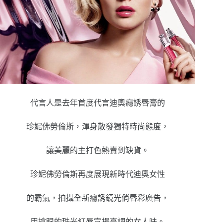
代言人是去年首度代言迪奧癮誘唇膏的
珍妮佛勞倫斯，渾身散發獨特時尚態度，
讓美麗的主打色熱賣到缺貨。
珍妮佛勞倫斯再度展現新時代迪奧女性
的霸氣，拍攝全新癮誘鏡光俏唇彩廣告，
用搶眼的珠光紅唇宣揚高調的女人味。