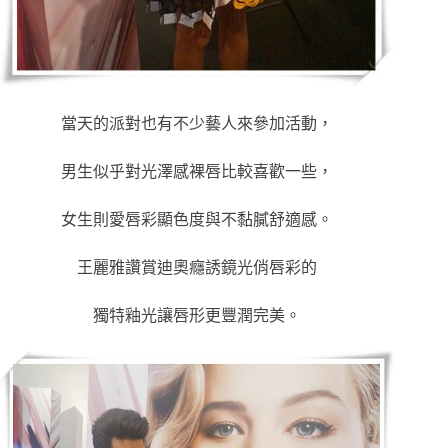
當天的派對也有不少藝人來參加活動，
男生似乎對光澤感裸唇比較喜歡一些，
女生則愛唇彩顯色度與不黏膩舒適感。
王麗雅讚賞迪奧癮誘鏡光俏唇彩的
獨特釉光讓唇形更豐潤完美。