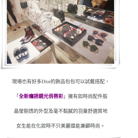
現場也有好多Dior的飾品包包可以試戴搭配，
「
全新癮誘鏡光俏唇彩
」擁有如時尚配件般
晶瑩剔透的外型及毫不黏膩的羽量舒適質地
女生能在化妝時不只美麗還能兼顧時尚。