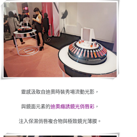
靈感汲取自迪奧時裝秀場流動光影，
與鏡面元素的
迪奧癮誘鏡光俏唇彩
，
注入保濕俏唇複合物與極致鏡光薄膜。