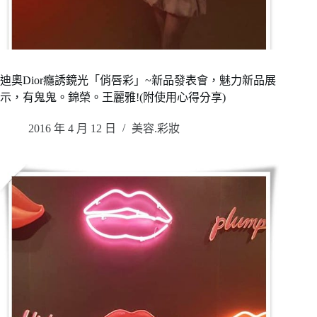
迪奧Dior癮誘鏡光「俏唇彩」~新品發表會，魅力新品展
示，有鬼鬼。錦榮。王麗雅!(附使用心得分享)
2016 年 4 月 12 日
美容.彩妝