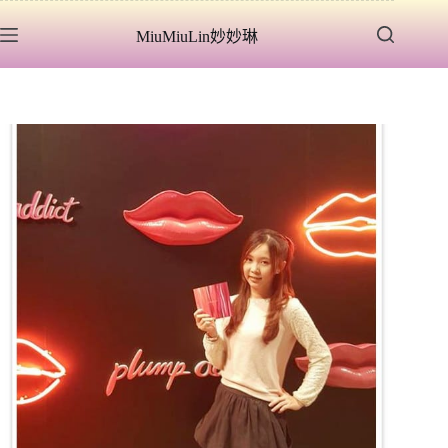
跳
MiuMiuLin妙妙琳
至
主
要
內
容