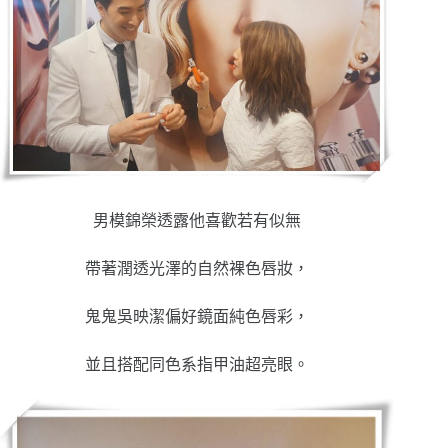
男模錦榮透露他喜歡若有似無
帶著潤透光澤的自然裸色唇妝，
鬼鬼吳映潔偏好鏡面純色唇彩，
並且搭配同色系指甲油超亮眼。