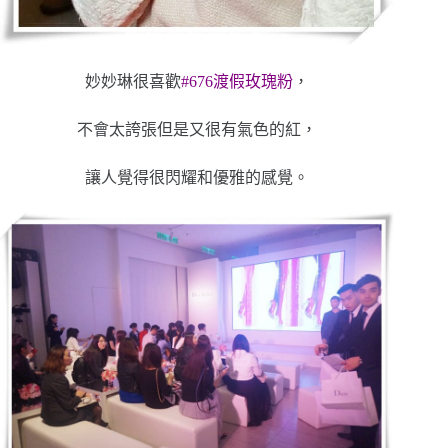
妙妙琳很喜歡
#676渡假玫瑰粉
，
不會太誇張但是又很有氣色的紅，
讓人覺得很閃耀和優雅的感覺。