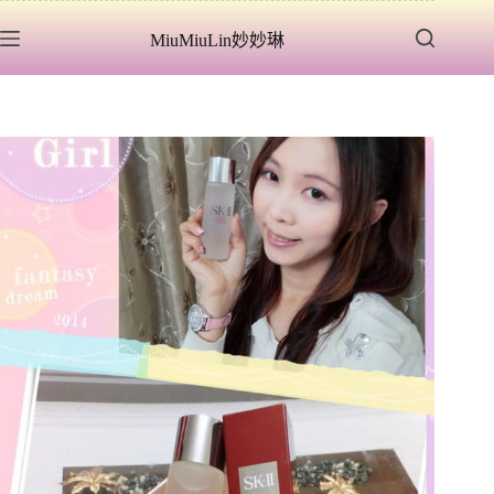
跳
MiuMiuLin妙妙琳
至
主
要
內
容