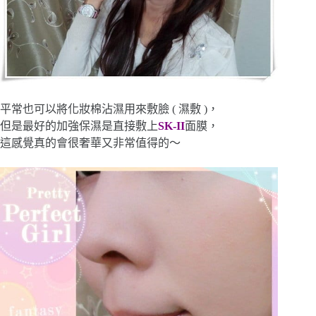
平常也可以將化妝棉沾濕用來敷臉 ( 濕敷 )，
但是最好的加強保濕是直接敷上
SK-
I
I
面膜，
這感覺真的會很奢華又非常值得的～