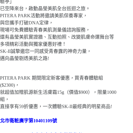
驗亭」
已空降來台，啟動晶瑩美肌全台巡迴之旅。
PITERA PARK活動將邀請美肌保養專家，
與您攜手打破DNA定律，
現場可免費體驗青春美肌測量儀諮詢服務，
還有晶瑩美肌實證牆、互動拍照、改變肌膚命運舞台等
多項精彩活動與獨家優惠好禮！
SK-II誠摯邀您一同感受青春露的神奇力量，
邁向晶瑩剔透美肌之路!
PITERA PARK
期間限定新客優惠，買青春體驗組
($2300)
，
就超值加贈肌源新生活膚霜
15g
（價值
$900
），限量
1000
組，
直接享有
59
折優惠，一次體驗
SK-II
最經典的明星商品
!
北市衛粧廣字第10401109號