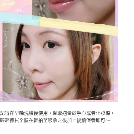
記得在早晚洗臉後使用，倒取適量於手心或者化妝棉，
輕輕擦拭全臉在輕拍至吸收之後加上後續保養即可～