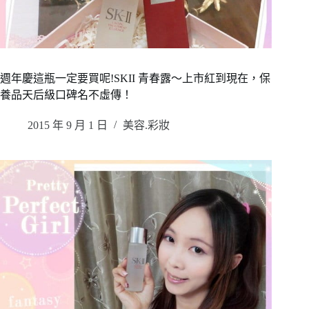
週年慶這瓶一定要買呢!SKII 青春露～上市紅到現在，保
養品天后級口碑名不虛傳！
2015 年 9 月 1 日
美容.彩妝