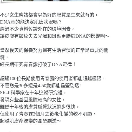
不少女生應該都會以為好的膚質是生來就有的，
DNA真的能決定肌膚狀況嗎？
經過不少資料佐證外在的環境因素，
讓皮膚有皺紋失去光澤和斑點更勝於DNA的影響啊～
當然後天的保養努力還有生活習慣的正常是重要的關
鍵，
經長期研究青春露打破了DNA定律！
超過100位長期使用青春露的使用者都能超越極限，
不管您是30多還是4-50歲都能晶瑩剔透!
SK-II科學家在十年追蹤研究裡，
發現有些基因風險較高的女性，
雖然十年後的膚質感覺狀況退步很快，
但使用了青春露2個月之後老化變的較不明顯，
超越肌膚命運變的晶瑩剔透～