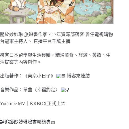
關於妙妙琳 旅遊書作家、17年資深部落客 曾任電視購物
台冠軍主持人、 直播平台千萬主播
擁有日本留學與生活經驗，精通美食、旅遊、美妝、生
活提案等內容創作。
出版著作：《東京小日子》
博客來連結
音樂作品：單曲〈幸福約定〉
YouTube MV｜
KKBOX正式上架
請追蹤妙妙琳臉書粉絲專頁