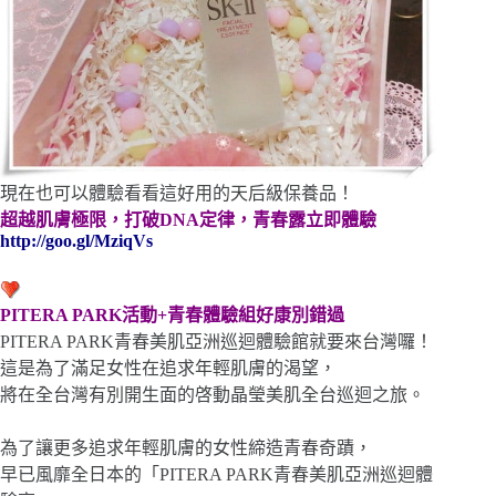
現在也可以體驗看看這好用的天后級保養品！
超越肌膚極限，打破
DNA
定律，青春露立即體驗
http://goo.gl/MziqVs
PITERA PARK
活動
+
青春體驗組好康別錯過
PITERA PARK
青春美肌亞洲巡迴體驗館就要來台灣囉！
這是為了滿足女性在追求年輕肌膚的渴望，
將在全台灣有別開生面的啓動晶瑩美肌全台巡迴之旅。
為了讓更多追求年輕肌膚的女性締造青春奇蹟，
早已風靡全日本的「PITERA PARK青春美肌亞洲巡迴體