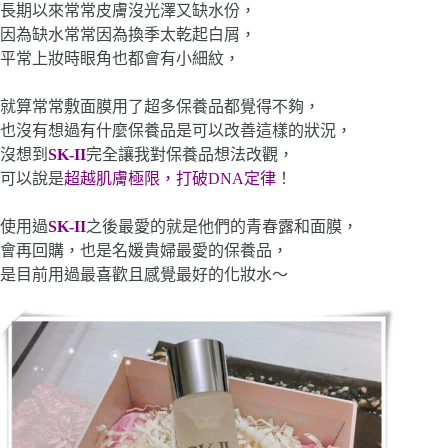
長期以來常常皮膚沒光澤又缺水份，
因為缺水常常因為換季太乾起白屑，
平常上妝時眼角也都會有小細紋，
就算常常敷面膜用了超多保養品都覺得不夠，
也沒有想過有什麼保養品是可以改善這樣的狀況，
沒想到
SK-
I
I
完全讓我對保養品想法改觀，
可以說是
超越肌膚極限，打破
DNA
定律
！
使用過
SK-
I
I
之後最愛的就是他們的青春露和面膜，
會再回購，也是名媛貴婦最愛的保養品，
是目前用過最喜歡且感覺最好的化妝水～