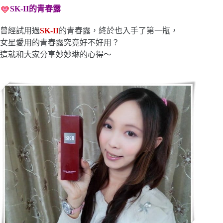
SK-
I
I
的青春露
曾經試用過
SK-
I
I
的青春露，終於也入手了第一瓶，
女星愛用的青春露究竟好不好用？
這就和大家分享妙妙琳的心得～