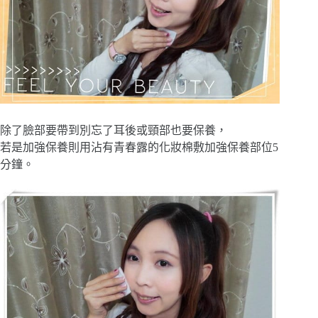
除了臉部要帶到別忘了耳後或頸部也要保養，
若是加強保養則用沾有青春露的化妝棉敷加強保養部位5
分鐘。