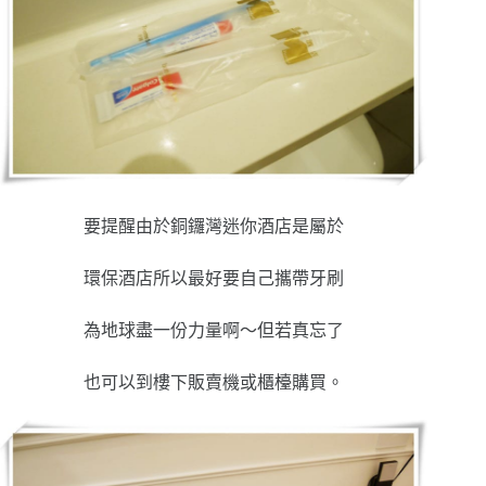
要提醒由於銅鑼灣迷你酒店是屬於
環保酒店所以最好要自己攜帶牙刷
為地球盡一份力量啊～但若真忘了
也可以到樓下販賣機或櫃檯購買。