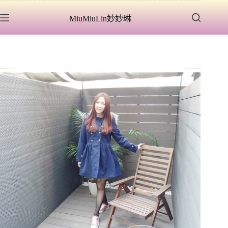
跳
MiuMiuLin妙妙琳
至
主
要
內
容