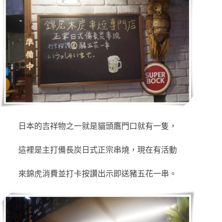
日本的吉祥物之一就是貓頭鷹門口就有一隻，
這裡是主打備長炭日式正宗串燒，現在有活動
來錦虎消費並打卡按讚出示即送豬五花一串。