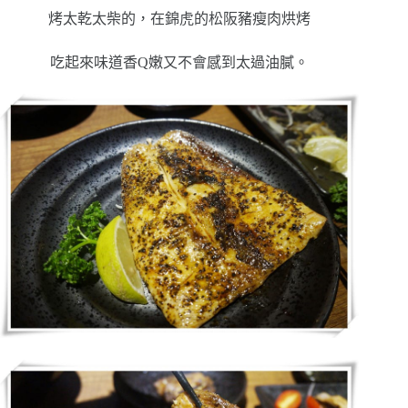
烤太乾太柴的，在錦虎的松阪豬瘦肉烘烤
吃起來味道香Q嫩又不會感到太過油膩。