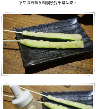
不然還真想多叫個幾隻千尋蝦吃。