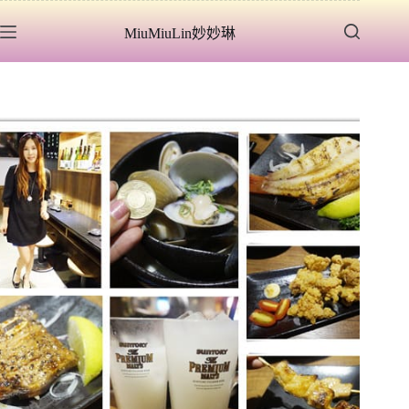
跳
MiuMiuLin妙妙琳
至
主
要
內
容