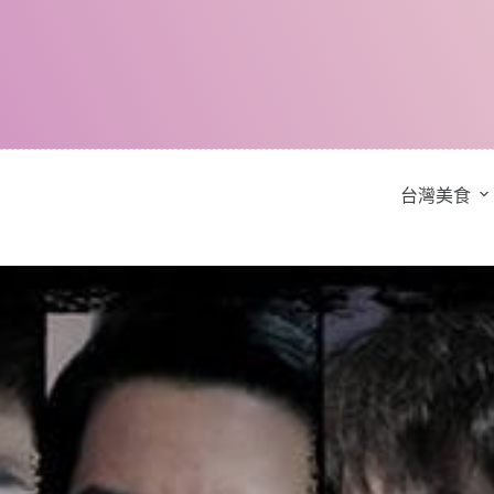
跳
至
主
要
內
容
台灣美食