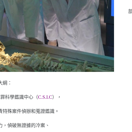
部
大綱：
犯罪科學鑑識中心（
C.S.I.C
），
責特殊案件偵辦和蒐證鑑識。
力，偵破無證據的冷案、