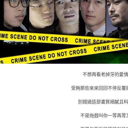
不想再看老掉牙的愛
受夠那些來來回回不停反覆
別錯過這部畫質細膩且
不是拖戲叫你一等再等