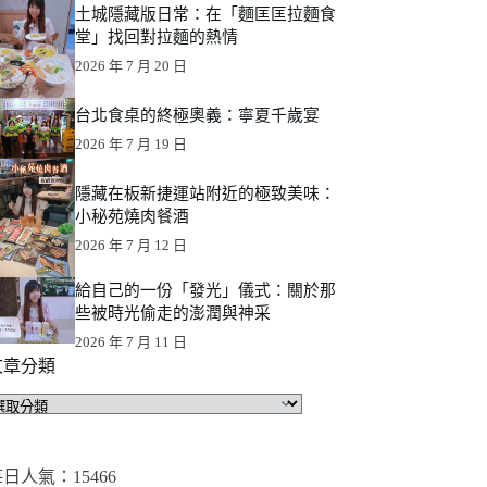
土城隱藏版日常：在「麵匡匡拉麵食
堂」找回對拉麵的熱情
2026 年 7 月 20 日
台北食桌的終極奧義：寧夏千歲宴
2026 年 7 月 19 日
隱藏在板新捷運站附近的極致美味：
小秘苑燒肉餐酒
2026 年 7 月 12 日
給自己的一份「發光」儀式：關於那
些被時光偷走的澎潤與神采
2026 年 7 月 11 日
文章分類
文
章
分
類
日人氣：15466