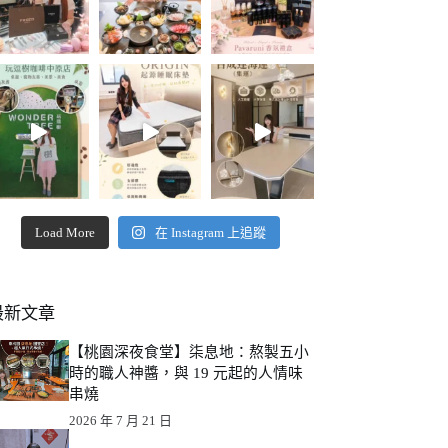
Load More
在 Instagram 上追蹤
最新文章
【桃園深夜食堂】柒息地：熬製五小
時的職人神醬，與 19 元起的人情味
串燒
2026 年 7 月 21 日