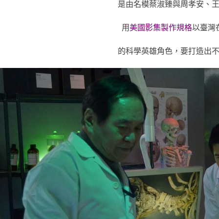
是由名模蔡淑臻與周孝安、
用
美國影集製作規格
以臺灣
的科學英雄角色，要打造出