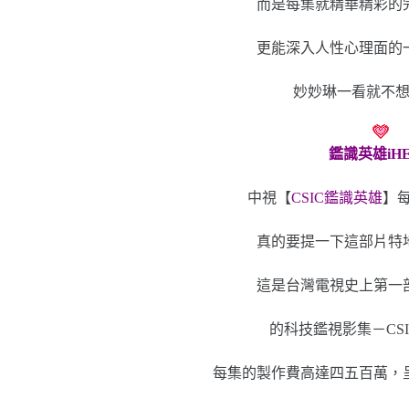
而是每集就精華精彩的
更能深入人性心理面的
妙妙琳一看就不
鑑識英雄iH
中視【
CSIC鑑識英雄
】
真的要提一下這部片特
這是台灣電視史上第一
的科技鑑視影集－CS
每集的製作費高達四五百萬，