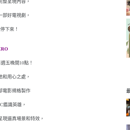
完整呈現內容，
一部好電視劇，
想停下來！
ERO
每週五晚間10點！
地和用心之處，
部電影規格製作
IC鑑識英雄，
呈現逼真場景和特效，