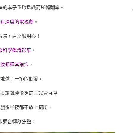
決的案子重啟鑑識而逆轉翻案。
折有深度的電視劇
。
背景，這部很用心！
部科學鑑識影集
，
化妝都極其講究
，
特地做了一排的假腳，
程度讓鐵漢形象的王識賢直呼
完戲後半夜都不敢上廁所，
卡通台轉移焦點。