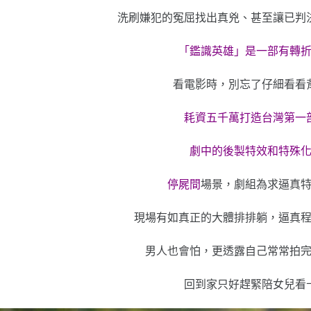
洗刷嫌犯的冤屈找出真兇、甚至讓已判
「鑑識英雄」是一部有轉
看電影時，別忘了仔細看看
耗資五千萬打造台灣第一
劇中的後製特效和特殊
停屍間
場景，劇組為求逼真
現場有如真正的大體排排躺，逼真
男人也會怕，更透露自己常常拍
回到家只好趕緊陪女兒看