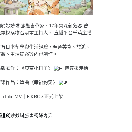
關於妙妙琳 旅遊書作家、17年資深部落客 曾
任電視購物台冠軍主持人、 直播平台千萬主播
擁有日本留學與生活經驗，精通美食、旅遊、
美妝、生活提案等內容創作。
出版著作：《東京小日子》
博客來連結
音樂作品：單曲〈幸福約定〉
ouTube MV｜
KKBOX正式上架
請追蹤妙妙琳臉書粉絲專頁