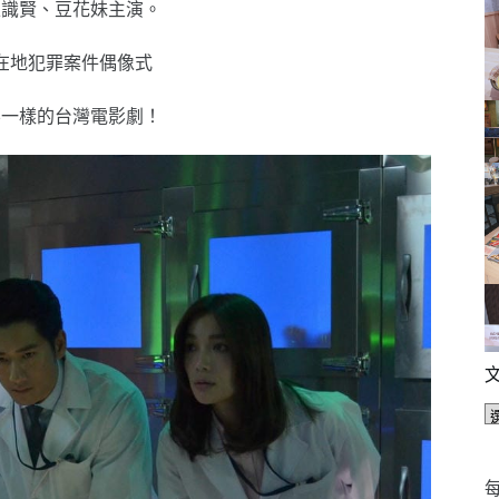
王識賢、豆花妹主演。
在地犯罪案件偶像式
不一樣的台灣電影劇！
每