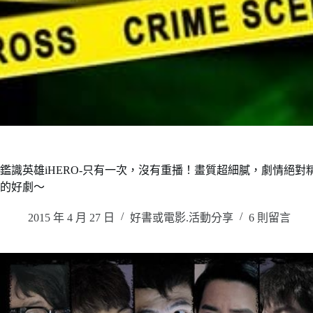
鑑識英雄iHERO-只有一次，沒有重播！畫質超細膩，劇情絕
的好劇～
2015 年 4 月 27 日
好書或電影.活動分享
6 則留言