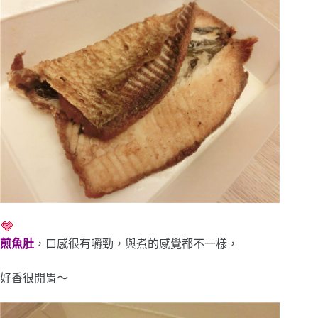
煎魚肚
，口感很有嚼勁，與煮的感覺都不一樣，
好香很開胃～