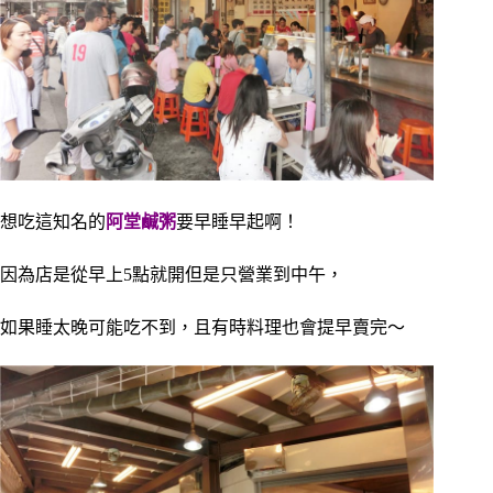
想吃這知名的
阿堂鹹粥
要早睡早起啊！
因為店是
從早上5點就開但是只營業到中午，
如果睡太晚可能吃不到，且有時料理也會提早賣完～