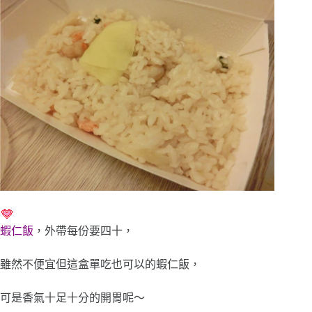
蝦仁飯
，外帶每份要四十，
雖然不便宜但這盒單吃也可以的蝦仁飯，
可是香氣十足十分的開胃呢～