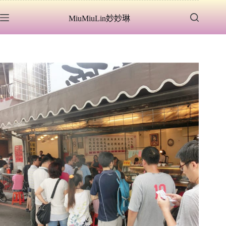
跳
MiuMiuLin妙妙琳
至
主
要
內
容