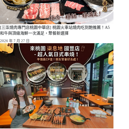
[三柒燒肉專門店桃園中華店] 桃園火車站燒肉吃到飽推薦！A5
和牛與頂級海鮮一次滿足，聚餐新選擇
2026 年 7 月 27 日