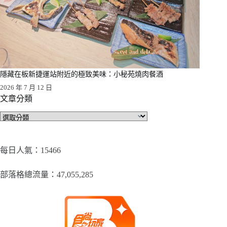
隱藏在板新捷運站附近的極致美味：小秘苑燒肉餐酒
2026 年 7 月 12 日
文章分類
文
章
分
類
每日人氣：15466
部落格總流量：​47,055,285