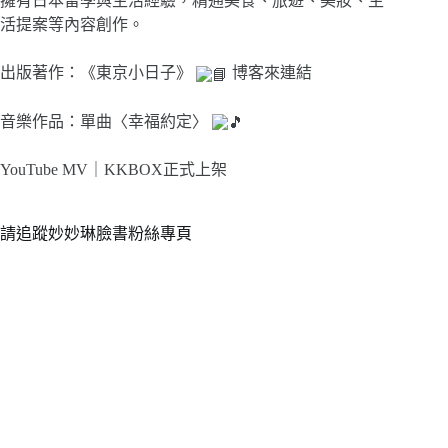
擁有日本留學與生活經驗，精通美食、旅遊、美妝、生
活提案等內容創作。
出版著作：《東京小日子》
博客來連結
音樂作品：單曲〈幸福約定〉
YouTube MV｜
KKBOX正式上架
請追蹤妙妙琳臉書粉絲專頁