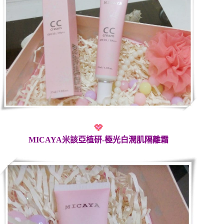
MICAYA米該亞植研-極光白潤肌隔離霜