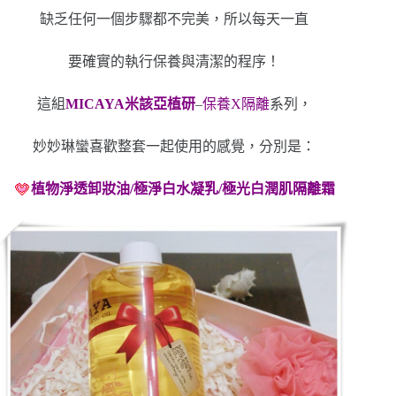
缺乏任何一個步驟都不完美，所以每天一直
要確實的執行保養與清潔的程序！
這組
MICAYA米該亞植研
–
保養X隔離
系列，
妙妙琳蠻喜歡整套一起使用的感覺，分別是：
植物淨透卸妝油/極淨白水凝乳/極光白潤肌隔離霜