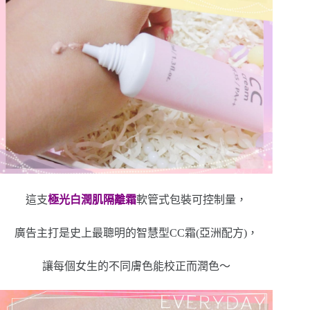
這支
極光白潤肌隔離霜
軟管式包裝可控制量，
廣告主打是史上最聰明的智慧型CC霜(亞洲配方)，
讓每個女生的不同膚色能校正而潤色～