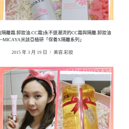
[隔離霜.卸妝油.CC霜]永不退潮流的CC霜與隔離.卸妝油
~MICAYA米該亞植研「保養X隔離系列」
2015 年 3 月 19 日
美容.彩妝