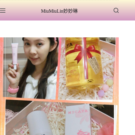
跳
MiuMiuLin妙妙琳
至
主
要
內
容