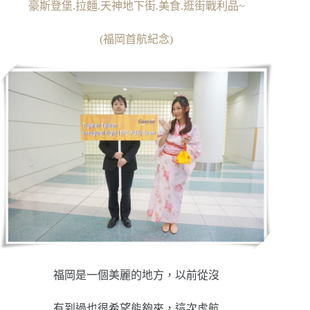
豪斯登堡.拉麵.天神地下街.美食.逛街戰利品~
(福岡首航紀念)
福岡是一個美麗的地方，以前從沒
有到過也很希望能夠來，這次虎航