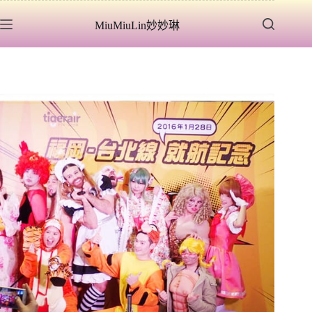
跳
MiuMiuLin妙妙琳
至
主
要
內
容