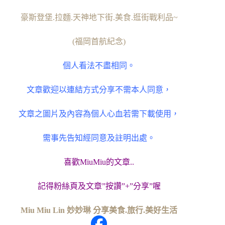
豪斯登堡.拉麵.天神地下街.美食.逛街戰利品~
(福岡首航紀念)
個人看法不盡相同。
文章歡迎以連結方式分享不需本人同意，
文章之圖片及內容為個人心血若需下載使用，
需事先告知經同意及註明出處。
喜歡MiuMiu的文章..
記得粉絲頁及文章”按讚”+”分享”喔
Miu Miu Lin 妙妙琳 分享美食.旅行.美好生活