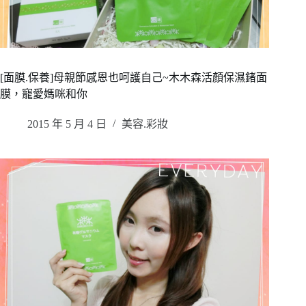
[面膜.保養]母親節感恩也呵護自己~木木森活顏保濕鍺面
膜，寵愛媽咪和你
2015 年 5 月 4 日
美容.彩妝