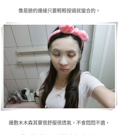
像是臉的邊緣只要輕輕按過就蠻合的。
邊敷木木森其實很舒服很透氣，不會悶悶不適，