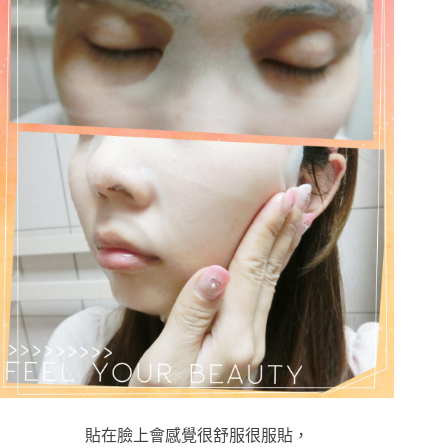
貼在臉上會感覺很舒服很服貼，