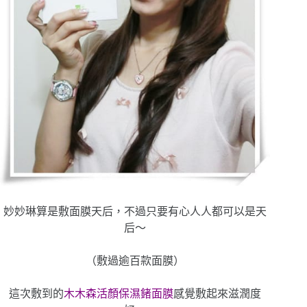
妙妙琳算是敷面膜天后，不過只要有心人人都可以是天
后～
（敷過逾百款面膜）
這次敷到的
木木森活顏保濕鍺面膜
感覺敷起來滋潤度