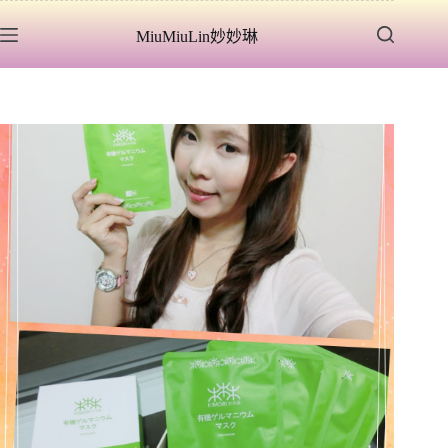
跳
MiuMiuLin妙妙琳
至
主
要
內
容