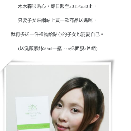
木木森很貼心，即日起至
2015/5/30
止，
只要子女來網站上買一款商品送媽咪，
就再多送一件禮物給貼心的子女也寵愛自己。
(送洗顏慕絲
50ml
一瓶，
or
送面膜
2
片組)