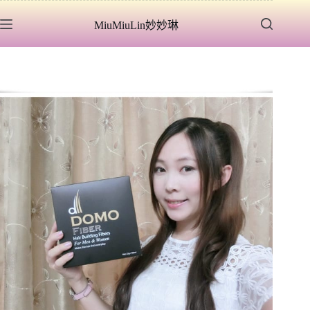
跳
MiuMiuLin妙妙琳
至
主
要
內
容