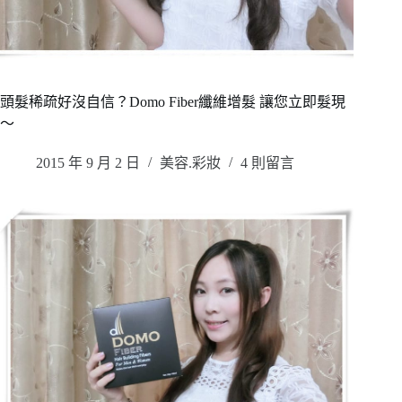
頭髮稀疏好沒自信？Domo Fiber纖維增髮 讓您立即髮現
～
2015 年 9 月 2 日
美容.彩妝
4 則留言