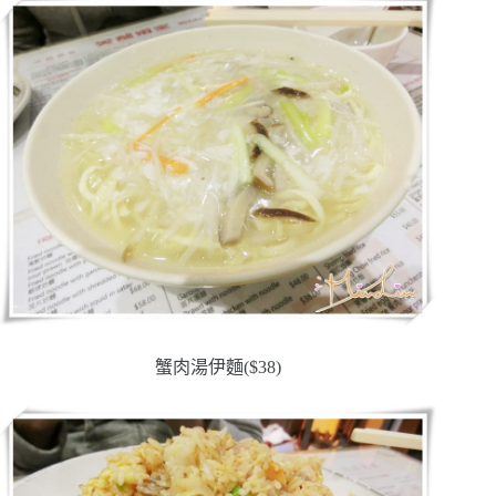
蟹肉湯伊麵($38)