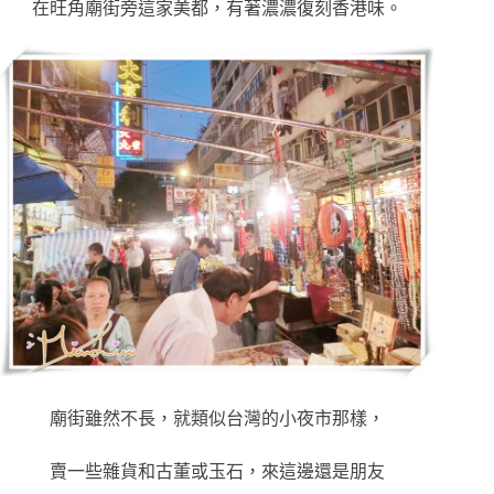
在旺角廟街旁這家美都，有著濃濃復刻香港味
。
廟街雖然不長，就類似台灣的小夜市那樣，
賣一些雜貨和古董或玉石，來這邊還是朋友