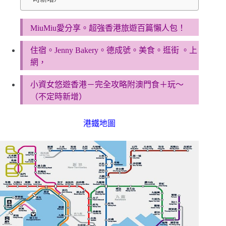
MiuMiu愛分享。超強香港旅遊百篇懶人包！
住宿。Jenny Bakery。德成號。美食。逛街 。上
網，
小資女悠遊香港－完全攻略附澳門食＋玩～
（不定時新增）
港鐵地圖