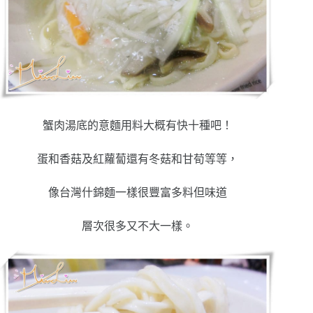
蟹肉湯底的意麵用料大概有快十種吧！
蛋和香菇及紅蘿蔔還有冬菇和甘荀等等，
像台灣什錦麵一樣很豐富多料但味道
層次很多又不大一樣。