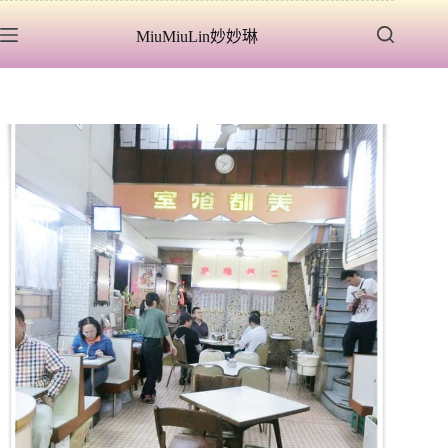
跳
MiuMiuLin妙妙琳
至
主
要
內
容