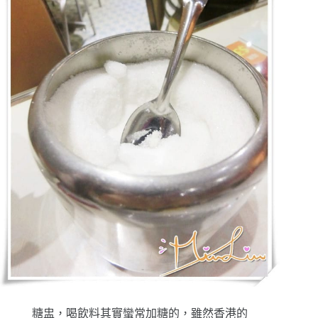
糖盅，喝飲料其實蠻常加糖的，雖然香港的