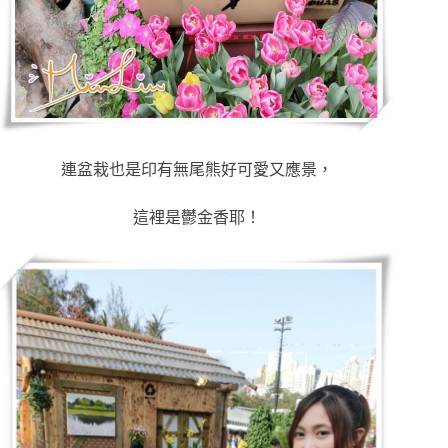
連盆栽也是印有無尾熊好可愛又應景，
這裡是鬱金香耶！