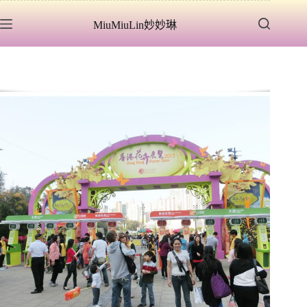
跳
MiuMiuLin妙妙琳
至
主
要
內
容