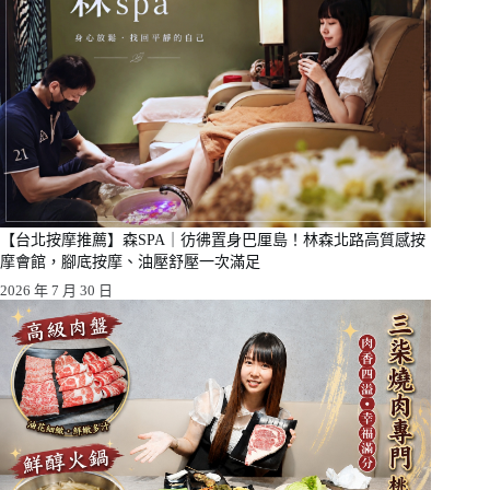
【台北按摩推薦】森SPA｜彷彿置身巴厘島！林森北路高質感按
摩會館，腳底按摩、油壓舒壓一次滿足
2026 年 7 月 30 日