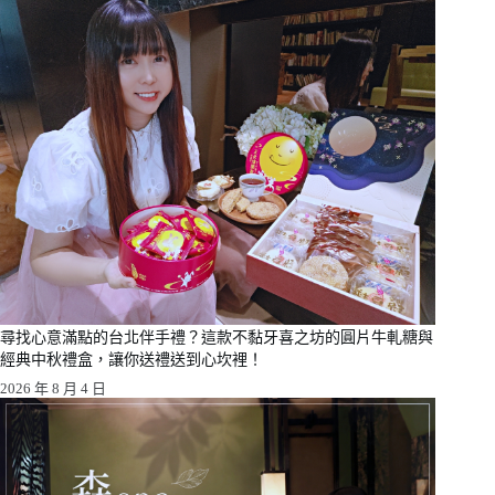
尋找心意滿點的台北伴手禮？這款不黏牙喜之坊的圓片牛軋糖與
經典中秋禮盒，讓你送禮送到心坎裡！
2026 年 8 月 4 日