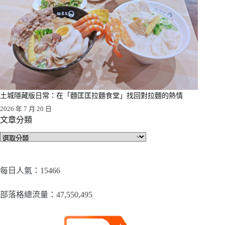
土城隱藏版日常：在「麵匡匡拉麵食堂」找回對拉麵的熱情
2026 年 7 月 20 日
文章分類
文
章
分
類
每日人氣：15466
部落格總流量：​47,550,495