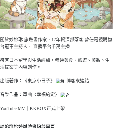
關於妙妙琳 旅遊書作家、17年資深部落客 曾任電視購物
台冠軍主持人、 直播平台千萬主播
擁有日本留學與生活經驗，精通美食、旅遊、美妝、生
活提案等內容創作。
出版著作：《東京小日子》
博客來連結
音樂作品：單曲〈幸福約定〉
YouTube MV｜
KKBOX正式上架
請追蹤妙妙琳臉書粉絲專頁