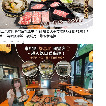
[三柒燒肉專門店桃園中華店] 桃園火車站燒肉吃到飽推薦！A5
和牛與頂級海鮮一次滿足，聚餐新選擇
2026 年 7 月 27 日