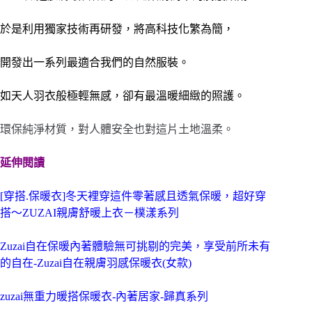
於是利用獨家技術再研發，將高科技化繁為簡，
開發出一系列最適合我們的自然服裝。
如天人羽衣般極輕無感，卻有最溫暖細緻的照護。
環保純淨材質，對人體安全也對這片土地溫柔。
延伸閱讀
[穿搭.保暖衣]冬天裡穿這件零著感且透氣保暖，超好穿
搭～ZUZAI親膚舒暖上衣－樸漾系列
Zuzai自在保暖內著體驗無可挑剔的完美，享受前所未有
的自在-Zuzai自在親膚羽感保暖衣(女款)
zuzai無重力暖搭保暖衣-內著居家-歸真系列