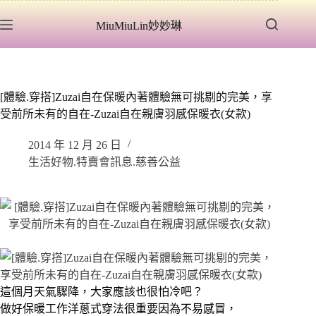
跳
MiuMiuLin妙妙琳
至
主
要
內
容
[體驗.穿搭]Zuzai自在保暖內著體驗無可挑剔的完美，享
受前所未有的自在-Zuzai自在親膚羽感保暖衣(女款)
2014 年 12 月 26 日
生活好物.特賣會訊息.慈善公益
這個月天氣驟降，大家應該也很怕冷吧？
做好保暖工作洋蔥式穿法很重要因為不易感冒，