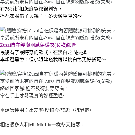
有76折折扣怎麼買都很划算，
搭配衣服帽子與襪子，冬天暖呼呼的～
Zuzai自在親膚羽感保暖衣(女款)如圖
最後看了最時穿的款式，在黑白之間抉擇，
本想選黑色，但小姐建議我可以挑白色更好搭配～
終於回家囉!迫不及待要穿穿看，
拿在手上才發現真的好輕盈喔~
＊建議使用：出差/極度怕冷/旅遊（抗靜電）
相信很多人和MiuMiuLin一樣冬天怕寒，