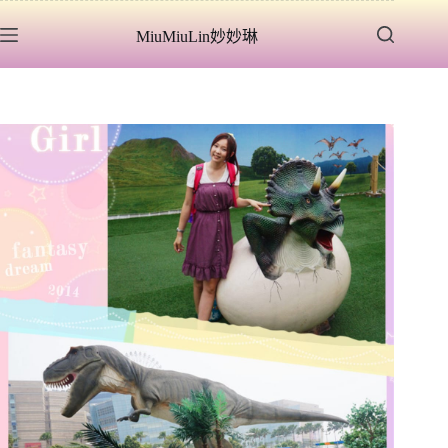
跳
MiuMiuLin妙妙琳
至
主
要
內
容