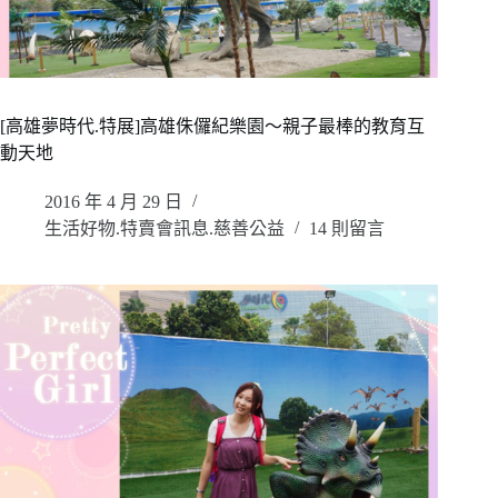
[高雄夢時代.特展]高雄侏儸紀樂園～親子最棒的教育互
動天地
2016 年 4 月 29 日
生活好物.特賣會訊息.慈善公益
14 則留言