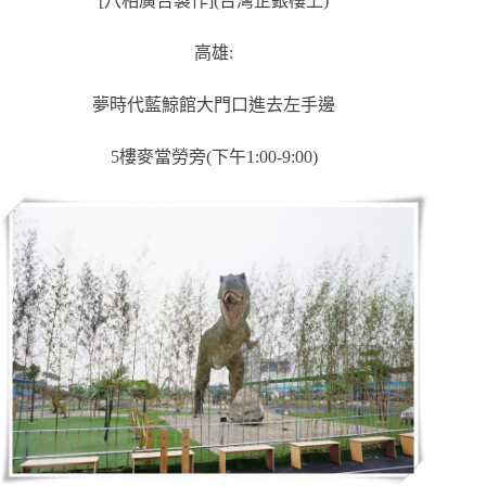
[八相廣告製作](台灣企銀樓上)
高雄:
夢時代藍鯨館大門口進去左手邊
5樓麥當勞旁(下午1:00-9:00)