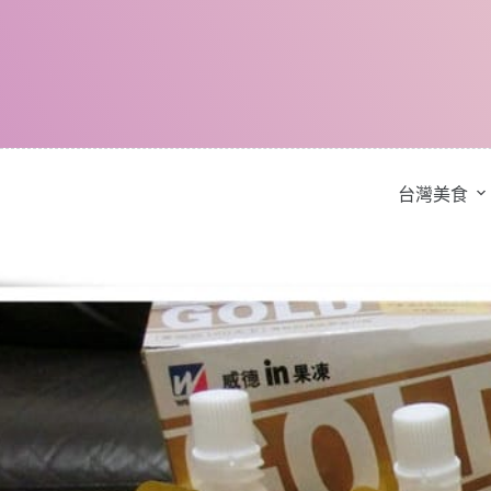
跳
至
主
要
內
容
台灣美食