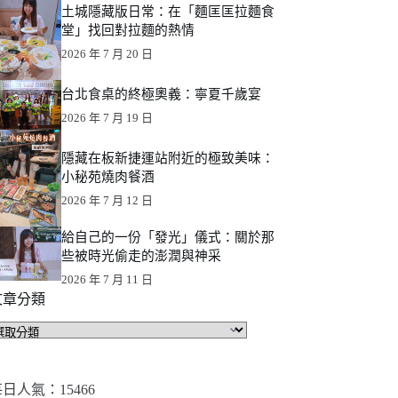
土城隱藏版日常：在「麵匡匡拉麵食
堂」找回對拉麵的熱情
2026 年 7 月 20 日
台北食桌的終極奧義：寧夏千歲宴
2026 年 7 月 19 日
隱藏在板新捷運站附近的極致美味：
小秘苑燒肉餐酒
2026 年 7 月 12 日
給自己的一份「發光」儀式：關於那
些被時光偷走的澎潤與神采
2026 年 7 月 11 日
文章分類
文
章
分
類
日人氣：15466