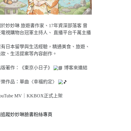
關於妙妙琳 旅遊書作家、17年資深部落客 曾
任電視購物台冠軍主持人、 直播平台千萬主播
擁有日本留學與生活經驗，精通美食、旅遊、
美妝、生活提案等內容創作。
出版著作：《東京小日子》
博客來連結
音樂作品：單曲〈幸福約定〉
ouTube MV｜
KKBOX正式上架
請追蹤妙妙琳臉書粉絲專頁