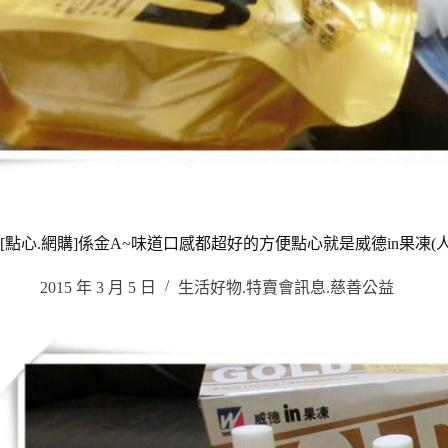
[點心.網購]係金A~味道口感都超好的方便點心就是威德in果凍(
2015 年 3 月 5 日
生活好物.特賣會訊息.慈善公益