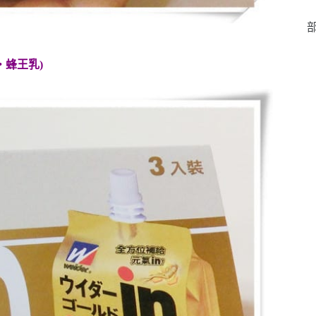
部
・蜂王乳)