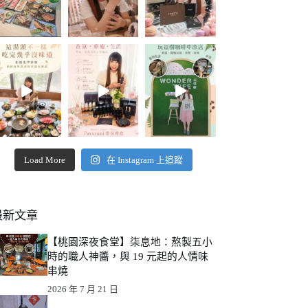
Load More
在 Instagram 上追蹤
最新文章
【桃園深夜食堂】柒息地：熬製五小
時的職人神醬，與 19 元起的人情味
串燒
2026 年 7 月 21 日