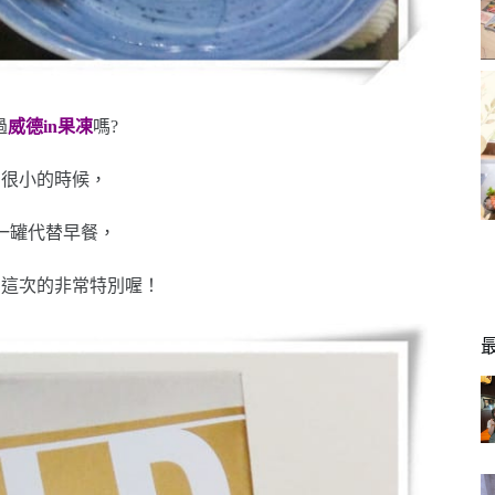
過
威德in果凍
嗎?
，很小的時候，
一罐代替早餐，
，這次的非常特別喔！