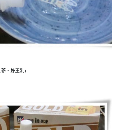
人蔘・蜂王乳)