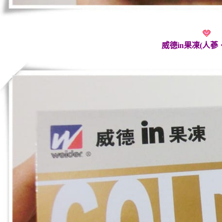
威德in果凍(人蔘