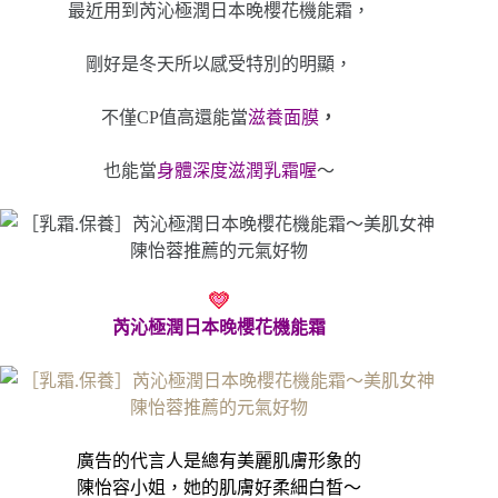
最近用到芮沁極潤日本晚櫻花機能霜，
剛好是冬天所以感受特別的明顯，
不僅CP值高還能當
滋養面膜
，
也能當
身體深度滋潤乳霜喔
～
芮沁極潤日本晚櫻花機能霜
廣告的代言人是總有美麗肌膚形象的
陳怡容小姐，她的肌膚好柔細白晳～