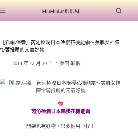
跳
MiuMiuLin妙妙琳
至
主
要
內
容
［乳霜.保養］芮沁極潤日本晚櫻花機能霜～美肌女神陳
怡蓉推薦的元氣好物
2014 年 12 月 30 日
美容.彩妝
芮沁極潤日本晚櫻花機能霜
開架也有好物，只要你用心找！