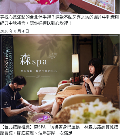
尋找心意滿點的台北伴手禮？這款不黏牙喜之坊的圓片牛軋糖與
經典中秋禮盒，讓你送禮送到心坎裡！
2026 年 8 月 4 日
【台北按摩推薦】森SPA｜彷彿置身巴厘島！林森北路高質感按
摩會館，腳底按摩、油壓舒壓一次滿足