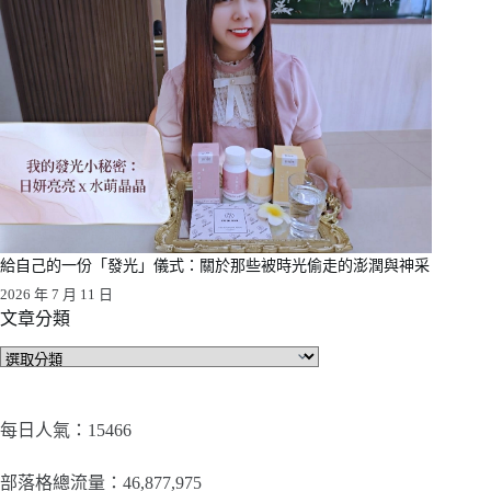
給自己的一份「發光」儀式：關於那些被時光偷走的澎潤與神采
2026 年 7 月 11 日
文章分類
文
章
分
類
每日人氣：15466
部落格總流量：​46,877,975