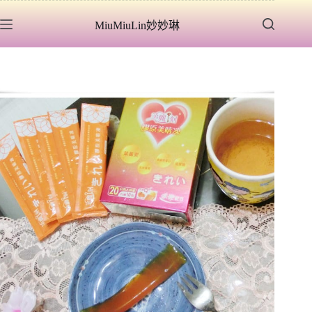
跳
MiuMiuLin妙妙琳
至
主
要
內
容