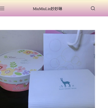
跳
MiuMiuLin妙妙琳
至
主
要
內
容