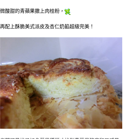
微酸甜的青蘋果撒上肉桂粉，
再配上酥脆美式派皮及杏仁奶餡超級完美！