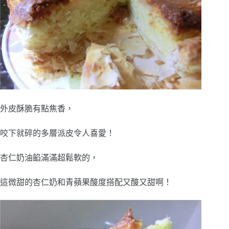
外皮酥脆有點焦香，
咬下就碎的多層派皮令人喜愛！
杏仁奶油餡滿滿超鬆軟的，
這微甜的杏仁奶和青蘋果酸度搭配又酸又甜啊！