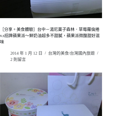
［分享。美食體驗］台中－湯尼菓子森林．草莓蘿倫捲
v.s招牌蘋果派～鮮奶油超多不甜膩，蘋果派微酸甜好滋
味
2014 年 1 月 12 日
台灣的美食/台灣國內旅遊
2 則留言