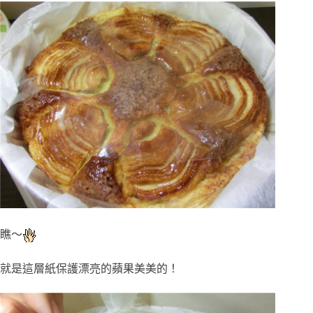
瞧～
就是這層紙保護漂亮的蘋果美美的！