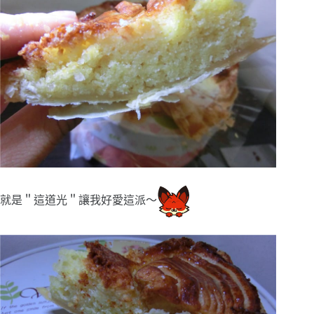
就是＂這道光＂讓我好愛這派～