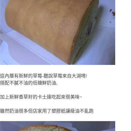
這內層有新鮮的草莓-聽說草莓來自大湖唷!
搭配不膩不油的低糖鮮奶油,
加上新鮮香草籽的卡士達吃起來很美味~
雖然奶油很多但店家用了塑膠紙讓級油不亂跑