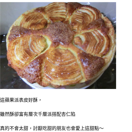
這蘋果派表皮好酥，
雖然酥卻富有層次千層派搭配杏仁陷
真的不會太甜，討厭吃甜的朋友也會愛上這甜點～