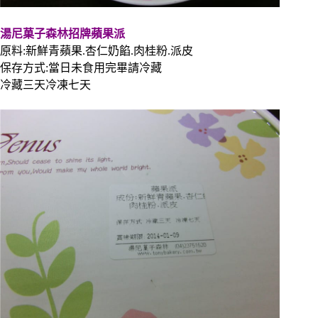
湯尼菓子森林招牌蘋果派
原料:新鮮青蘋果.杏仁奶餡.肉桂粉.派皮
保存方式:當日未食用完畢請冷藏
冷藏三天冷凍七天