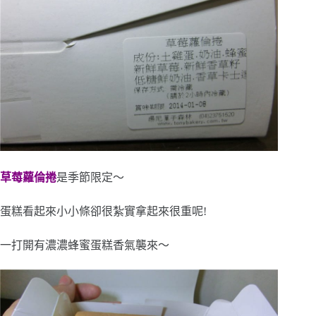
草莓蘿倫捲
是季節限定～
蛋糕看起來小小條卻很紮實拿起來很重呢!
一打開有濃濃蜂蜜蛋糕香氣襲來～