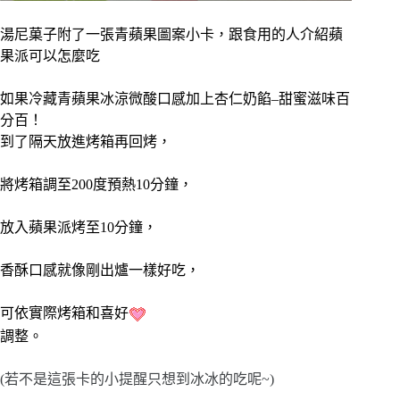
湯尼菓子附了一張青蘋果圖案小卡，跟食用的人介紹蘋
果派可以怎麼吃
如果冷藏青蘋果冰涼微酸口感加上杏仁奶餡–甜蜜滋味百
分百！
到了隔天放進烤箱再回烤，
將烤箱調至200度預熱10分鐘，
放入蘋果派烤至10分鐘，
香酥口感就像剛出爐一樣好吃，
可依實際烤箱和喜好
調整。
(若不是這張卡的小提醒只想到冰冰的吃呢~)