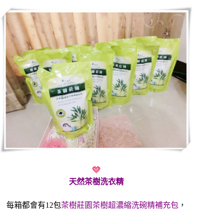
天然茶樹洗衣精
每箱都會有12包
茶樹莊園茶樹超濃縮洗碗精補充包
，