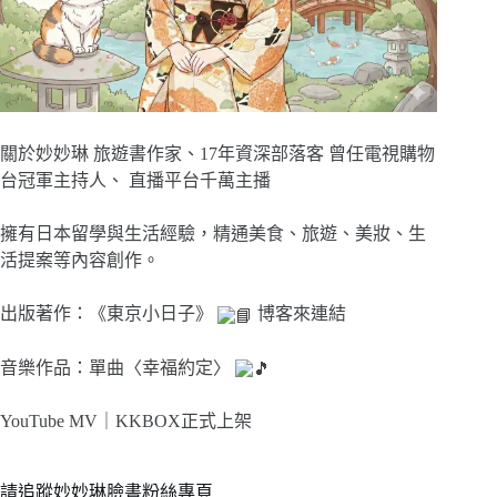
關於妙妙琳 旅遊書作家、17年資深部落客 曾任電視購物
台冠軍主持人、 直播平台千萬主播
擁有日本留學與生活經驗，精通美食、旅遊、美妝、生
活提案等內容創作。
出版著作：《東京小日子》
博客來連結
音樂作品：單曲〈幸福約定〉
YouTube MV｜
KKBOX正式上架
請追蹤妙妙琳臉書粉絲專頁