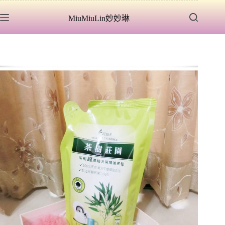
跳
MiuMiuLin妙妙琳
至
主
要
內
容