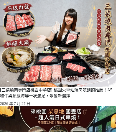
[三柒燒肉專門店桃園中華店] 桃園火車站燒肉吃到飽推薦！A5
和牛與頂級海鮮一次滿足，聚餐新選擇
2026 年 7 月 27 日