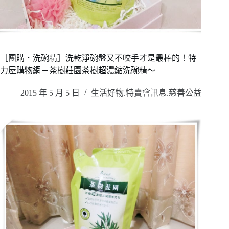
［團購．洗碗精］洗乾淨碗盤又不咬手才是最棒的！特
力屋購物網－茶樹莊園茶樹超濃縮洗碗精～
2015 年 5 月 5 日
生活好物.特賣會訊息.慈善公益