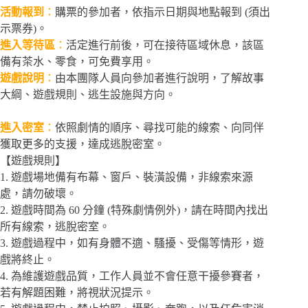
活動報到
：
購票的參加者，依指示日期與地點報到 (須出
示票券)。
進入等待區
：
活定進行前後，可在接待區域休息，該區
備有茶水、零食，可免費享用。
遊戲說明
：
由本團隊人員向參加者進行說明，了解故事
大綱、遊戲規則、逃生設施與方向。
進入密室
：
依照劇情的順序、尋找可能的線索、向同伴
獲取更多的支援，達成逃脫密室。
【遊戲規則】
1. 遊戲場地備有布幕、窗戶、裝潢設備，非線索來源
處，請勿破壞。
2. 遊戲時間為 60 分鐘 (特殊劇情例外)，請在時間內找出
所有線索，逃脫密室。
3. 遊戲過程中，如有身體不適、騷擾、受傷等情形，遊
戲將終止。
4. 為維護遊戲品質，工作人員並不會任意干擾參賽者，
若有解題困難，將視狀況提示。