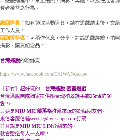
5. 遊戲過程中，禁止拍照、攝影、奔跑，以及任危害消
費者權益之行為。
繳回道具
：
如有領取活動道具，請在遊戲結束後，交給
工作人員。
回到等待區
：
可稍作休息，分享、討論遊戲經驗，拍照
攝影，購買紀念品。
台灣逃脫
的粉絲頁
https://www.facebook.com/TAIWANescape
［新竹］超好玩的
台灣逃脫 密室遊戲
台灣逃脫團隊獨家提供限量瑰柏翠護手霜25ml(約50
隻!!)~
只要是
MIU MIU部落格
推薦來玩的紛絲朋友們~
來信客服信箱
service@twescape.com
訂票
並且說是
MIU MIU LIN
介紹來的~
就會贈送每人一支唷!!!