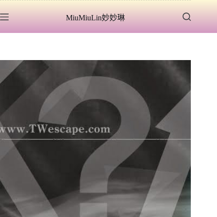
跳
MiuMiuLin妙妙琳
至
主
要
內
容