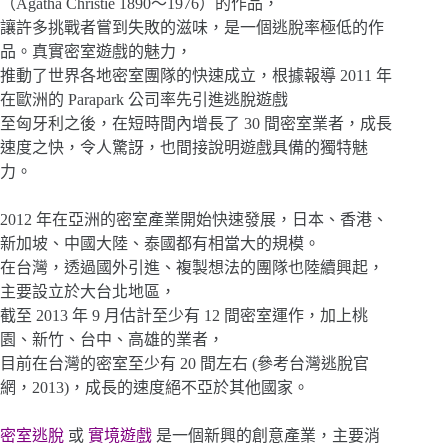
（Agatha Christie 1890～1976）的作品，
讓許多挑戰者嘗到失敗的滋味，是一個逃脫率極低的作
品。真實密室遊戲的魅力，
推動了世界各地密室團隊的快速成立，根據報導 2011 年
在歐洲的 Parapark 公司率先引進逃脫遊戲
至匈牙利之後，在短時間內增長了 30 間密室業者，成長
速度之快，令人驚訝，也間接說明遊戲具備的獨特魅
力。
2012 年在亞洲的密室產業開始快速發展，日本、香港、
新加坡、中國大陸、泰國都有相當大的規模。
在台灣，透過國外引進、複製想法的團隊也陸續興起，
主要設立於大台北地區，
截至 2013 年 9 月估計至少有 12 間密室運作，加上桃
園、新竹、台中、高雄的業者，
目前在台灣的密室至少有 20 間左右 (參考台灣逃脫官
網，2013)，成長的速度絕不亞於其他國家。
密室逃脫
或
實境遊戲
是一個新興的創意產業，主要消