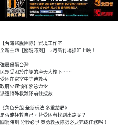
【台灣逃脫團隊】實境工作室
全新主題【關鍵時刻】12月新竹場搶鮮上映！
強震侵襲台灣
民眾受困於崩塌的摩天大樓下
⋯⋯
受困在密室中等待救援
政府火速頒布緊急命令
派遣特殊救難隊前往搜救
《角色分組 全新玩法 多重結局》
是否能拯救自己，替受困者找到出路呢？
關鍵時刻 分秒必爭 英勇救援隊勢必要完成任務呢！