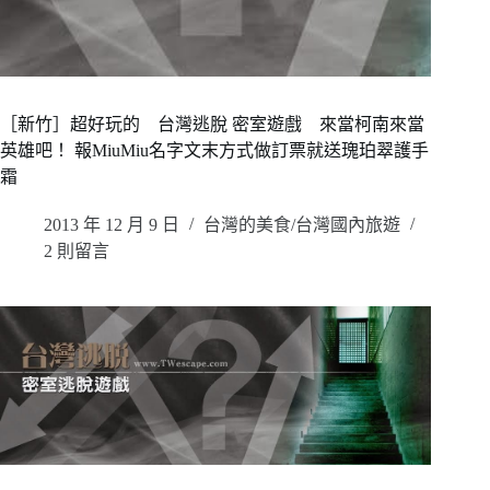
［新竹］超好玩的 台灣逃脫 密室遊戲 來當柯南來當
英雄吧！ 報MiuMiu名字文末方式做訂票就送瑰珀翠護手
霜
2013 年 12 月 9 日
台灣的美食/台灣國內旅遊
2 則留言