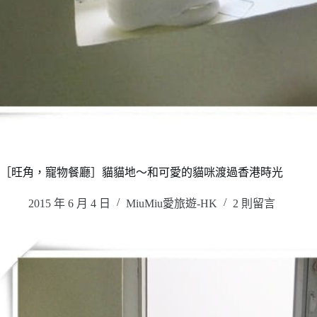
［旺角，寵物餐廳］貓貓地～和可愛的貓咪渡過香港時光
2015 年 6 月 4 日
MiuMiu愛旅遊-HK
2 則留言