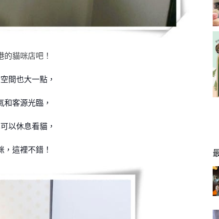
港的貓咪店吧！
上空間也大一點，
氣和客源光臨，
也可以休息看貓，
咪，這裡不錯！