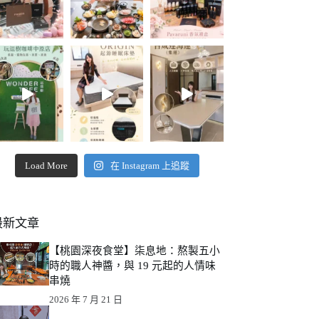
Load More
在 Instagram 上追蹤
最新文章
【桃園深夜食堂】柒息地：熬製五小
時的職人神醬，與 19 元起的人情味
串燒
2026 年 7 月 21 日