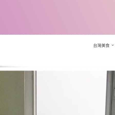
跳
至
主
要
內
容
台灣美食