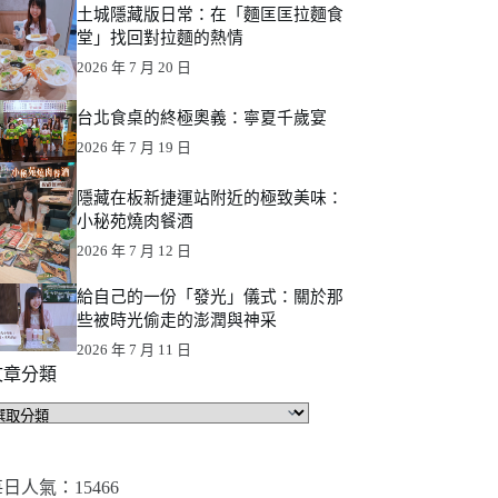
土城隱藏版日常：在「麵匡匡拉麵食
堂」找回對拉麵的熱情
2026 年 7 月 20 日
台北食桌的終極奧義：寧夏千歲宴
2026 年 7 月 19 日
隱藏在板新捷運站附近的極致美味：
小秘苑燒肉餐酒
2026 年 7 月 12 日
給自己的一份「發光」儀式：關於那
些被時光偷走的澎潤與神采
2026 年 7 月 11 日
文章分類
文
章
分
類
日人氣：15466