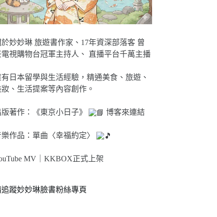
關於妙妙琳 旅遊書作家、17年資深部落客 曾
任電視購物台冠軍主持人、 直播平台千萬主播
擁有日本留學與生活經驗，精通美食、旅遊、
美妝、生活提案等內容創作。
出版著作：《東京小日子》
博客來連結
音樂作品：單曲〈幸福約定〉
ouTube MV｜
KKBOX正式上架
請追蹤妙妙琳臉書粉絲專頁