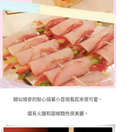
類似燒麥的點心插著小苜宿看起來很可愛，
還有火腿和甜椒顏色很美麗。