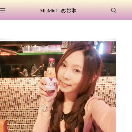
跳
MiuMiuLin妙妙琳
至
主
要
內
容