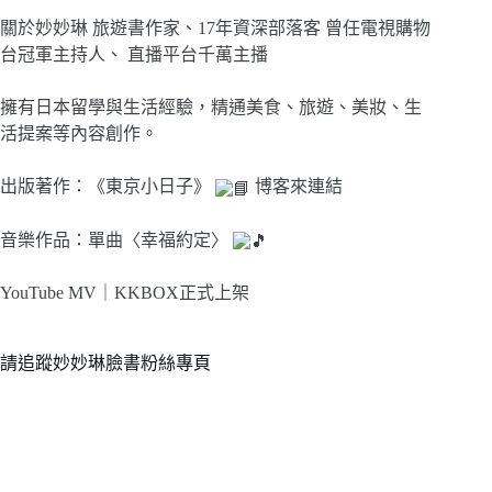
關於妙妙琳 旅遊書作家、17年資深部落客 曾任電視購物
台冠軍主持人、 直播平台千萬主播
擁有日本留學與生活經驗，精通美食、旅遊、美妝、生
活提案等內容創作。
出版著作：《東京小日子》
博客來連結
音樂作品：單曲〈幸福約定〉
YouTube MV｜
KKBOX正式上架
請追蹤妙妙琳臉書粉絲專頁