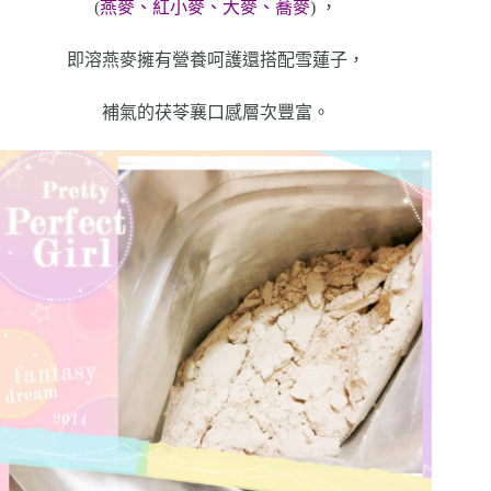
(
燕麥、紅小麥、大麥、蕎麥
) ，
即溶燕麥擁有營養呵護還搭配雪蓮子，
補氣的茯苓襄口感層次豐富。