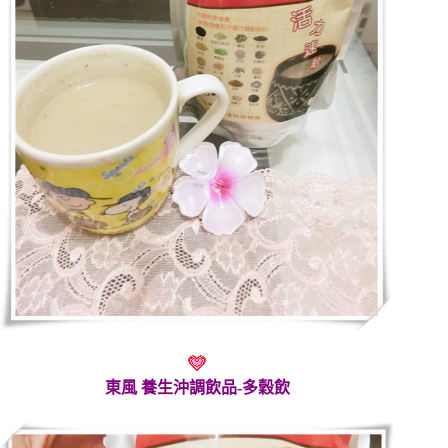
東風 養生沖調飲品-多穀飲