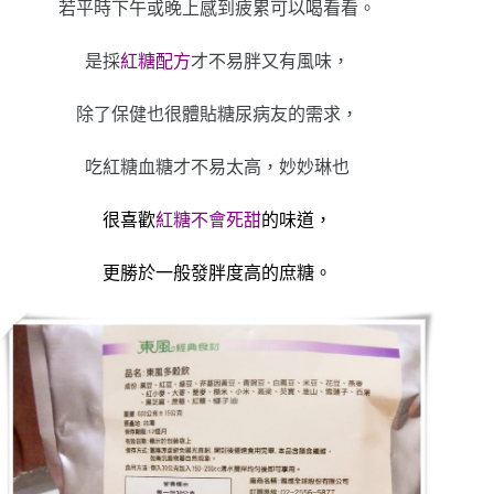
若平時下午或晚上感到疲累可以喝看看。
是採
紅糖配方
才不易胖又有風味，
除了保健也很體貼糖尿病友的需求，
吃紅糖血糖才不易太高，妙妙琳也
很喜歡
紅糖不會死甜
的味道，
更勝於一般發胖度高的庶糖。