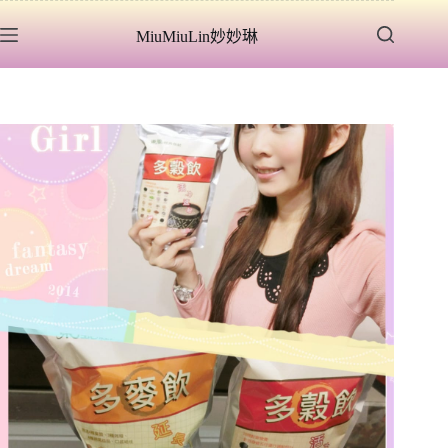
跳
MiuMiuLin妙妙琳
至
主
要
內
容