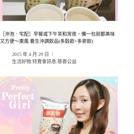
［沖泡．宅配］早餐或下午茶和宵夜，備一包就都美味
又方便～東風 養生沖調飲品(多穀飲+多麥飲)
2015 年 4 月 29 日
生活好物.特賣會訊息.慈善公益