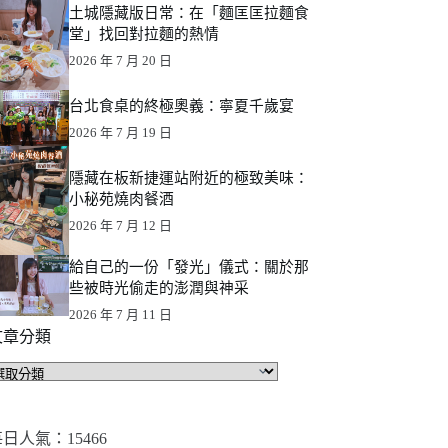
土城隱藏版日常：在「麵匡匡拉麵食
堂」找回對拉麵的熱情
2026 年 7 月 20 日
台北食桌的終極奧義：寧夏千歲宴
2026 年 7 月 19 日
隱藏在板新捷運站附近的極致美味：
小秘苑燒肉餐酒
2026 年 7 月 12 日
給自己的一份「發光」儀式：關於那
些被時光偷走的澎潤與神采
2026 年 7 月 11 日
文章分類
文
章
分
類
日人氣：15466