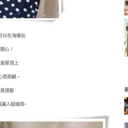
可以在海邊玩
多開心！
就是那頂上
心思照顧，
就是頭髮
還讓人超級冏~