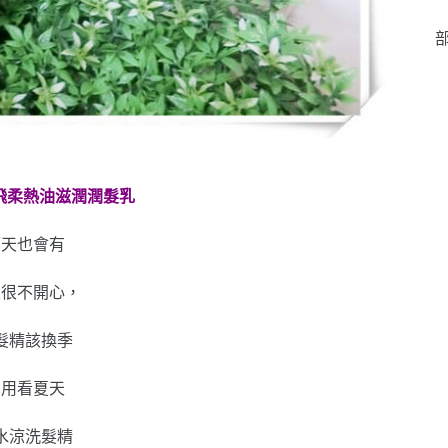
部
/飛柔熱油滋潤潤髮乳
隔天也會有
人很不開心，
髮精該換季
用用看夏天
水涼洗髮精