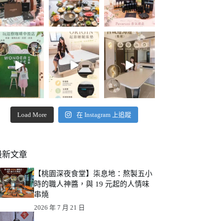
Load More
在 Instagram 上追蹤
最新文章
【桃園深夜食堂】柒息地：熬製五小
時的職人神醬，與 19 元起的人情味
串燒
2026 年 7 月 21 日