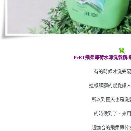
PeRT飛柔薄荷水涼洗髮精
有的時候才洗完
這樣髒髒的感覺讓
所以到夏天也是洗
的時候到了，來
超適合的飛柔薄荷