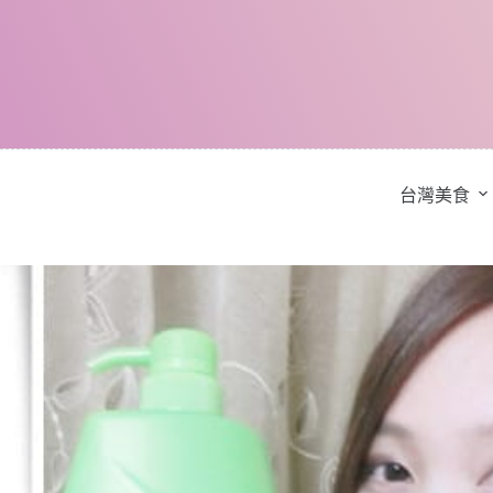
跳
至
主
要
內
容
台灣美食