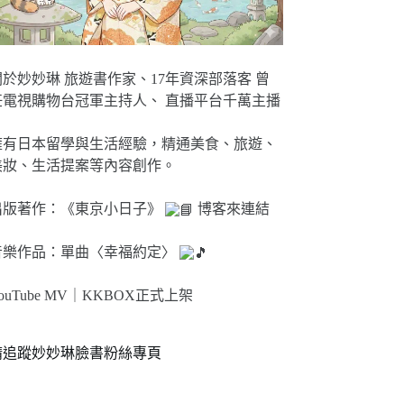
關於妙妙琳 旅遊書作家、17年資深部落客 曾
任電視購物台冠軍主持人、 直播平台千萬主播
擁有日本留學與生活經驗，精通美食、旅遊、
美妝、生活提案等內容創作。
出版著作：《東京小日子》
博客來連結
音樂作品：單曲〈幸福約定〉
ouTube MV｜
KKBOX正式上架
請追蹤妙妙琳臉書粉絲專頁