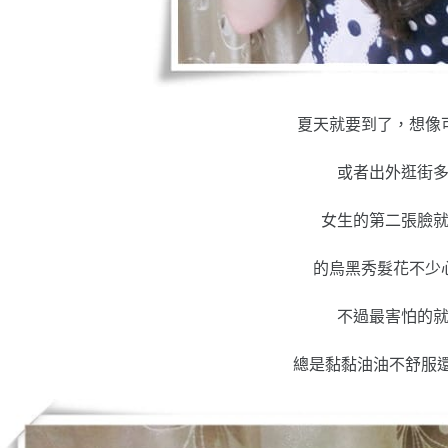
夏天就要到了，想像
或者出外逛街
女生的第二張臉
的烏黑秀髮花不少
不過最害怕的
總是黏黏油油不舒服