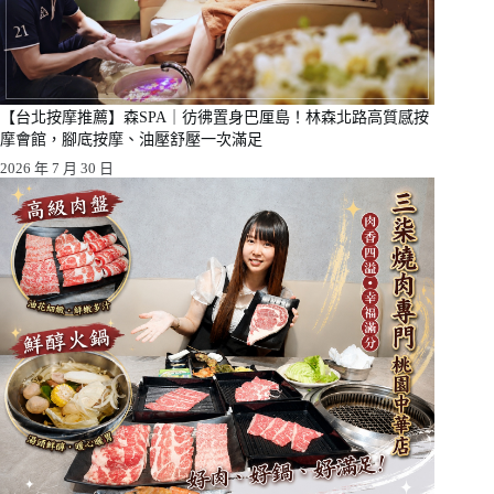
【台北按摩推薦】森SPA｜彷彿置身巴厘島！林森北路高質感按
摩會館，腳底按摩、油壓舒壓一次滿足
2026 年 7 月 30 日