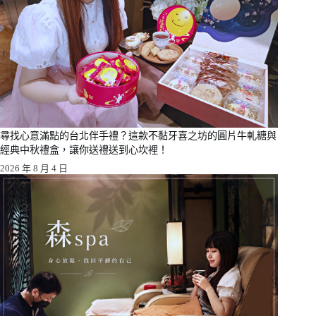
尋找心意滿點的台北伴手禮？這款不黏牙喜之坊的圓片牛軋糖與
經典中秋禮盒，讓你送禮送到心坎裡！
2026 年 8 月 4 日