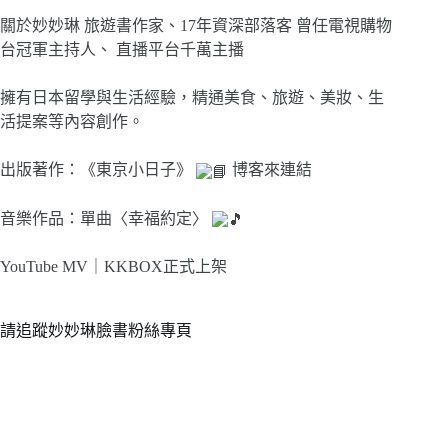
關於妙妙琳 旅遊書作家、17年資深部落客 曾任電視購物
台冠軍主持人、 直播平台千萬主播
擁有日本留學與生活經驗，精通美食、旅遊、美妝、生
活提案等內容創作。
出版著作：《東京小日子》
博客來連結
音樂作品：單曲〈幸福約定〉
YouTube MV｜
KKBOX正式上架
請追蹤妙妙琳臉書粉絲專頁