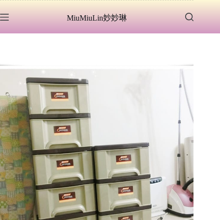
跳
MiuMiuLin妙妙琳
至
主
要
內
容