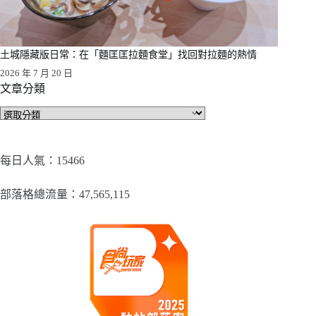
土城隱藏版日常：在「麵匡匡拉麵食堂」找回對拉麵的熱情
2026 年 7 月 20 日
文章分類
文
章
分
類
每日人氣：15466
部落格總流量：​47,565,115