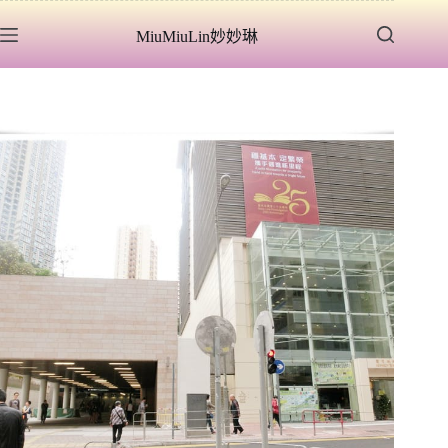
跳
MiuMiuLin妙妙琳
至
主
要
內
容