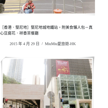
［香港．堅尼地］堅尼地城地鐵站，附美食懶人包－真
心豆腐花．祥香茶餐廳
2015 年 4 月 29 日
MiuMiu愛旅遊-HK