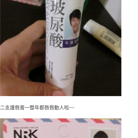
二支護唇膏一整年都唇唇動人啦~~