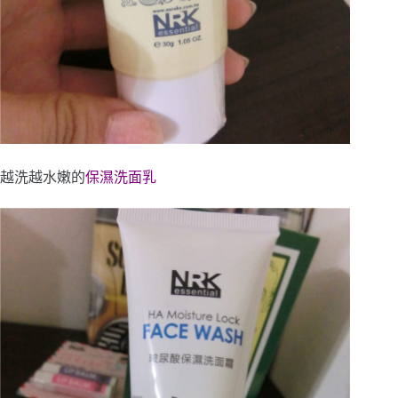
越洗越水嫩的
保濕洗面乳