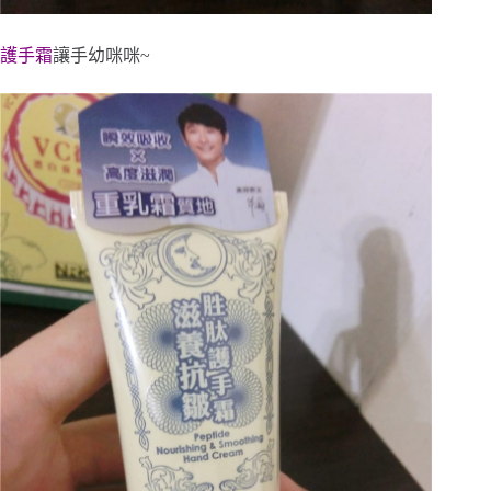
護手霜
讓手幼咪咪~