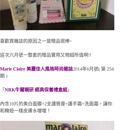
喜歡買雜誌的原因之一是贈品很棒~
這次六月號一整套的贈品實用又物超所值啊!!
Marie Claire 美麗佳人風格時尚雜誌
2014年6月號( 第 254
期 )
「
NRK牛爾親研 經典保養禮盒組
」
內含10片的美白面膜+2支護唇膏+護手霜+洗面霜，讓你
和韓妞一樣皮膚水噹噹！