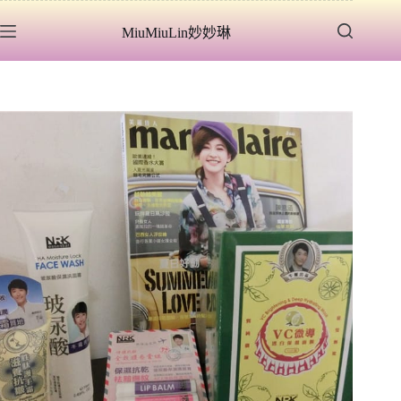
跳
MiuMiuLin妙妙琳
至
主
要
內
容